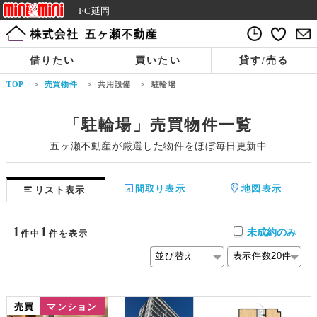
FC延岡
借りたい
買いたい
貸す/売る
TOP
>
売買物件
>
共用設備
>
駐輪場
「駐輪場」売買物件一覧
五ヶ瀬不動産が厳選した物件をほぼ毎日更新中
間取り表示
地図表示
リスト表示
1
1
未成約のみ
件中
件を表示
売買
マンション