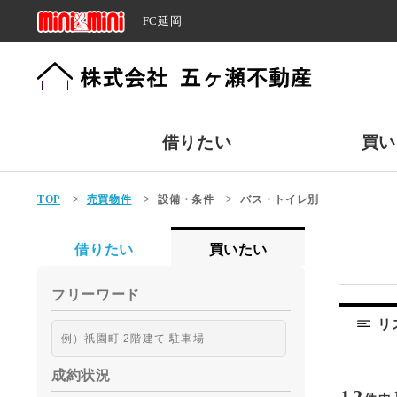
FC延岡
借りたい
買い
TOP
>
売買物件
>
設備・条件
>
バス・トイレ別
借りたい
買いたい
フリーワード
リ
成約状況
12