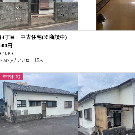
15
呂4丁目 中古住宅(※商談中)
でました(^^♪ 1年前にキッチンのリフォーム済みです(*^-^*) 借家としてのご活用等いかがでしょうか？ お問い合わせは五ケ瀬不動産まで♪
,000円
4DK
15
5247
中古住宅