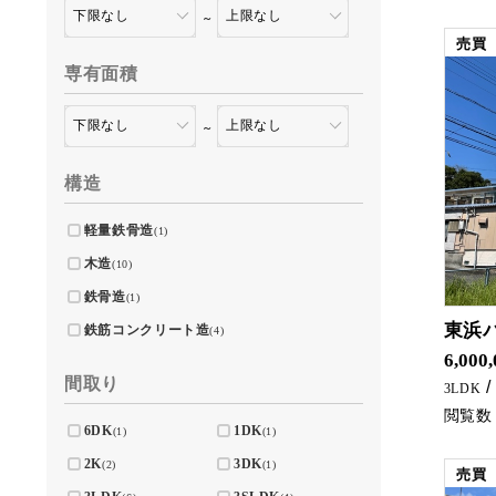
～
売買
専有面積
～
構造
軽量鉄骨造
(1)
木造
(10)
鉄骨造
(1)
東浜
鉄筋コンクリート造
(4)
海好
6,000
間取り
3LDK
6DK
1DK
(1)
(1)
2K
3DK
(2)
(1)
売買