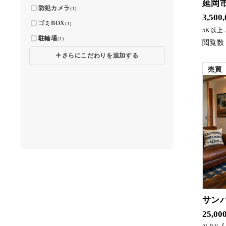
延岡
防犯カメラ
(1)
宮長町の中古住宅がでました(^^♪ のんびり畑をしながら暮らしたい方にオススメです(^^)/ お問い合わせは五ケ瀬不動産
3,500
ゴミBOX
(1)
5K以上
駐輪場
(1)
🞣
さらにこだわりを追加する
売買
サン
築浅のマンションがでました!(^^)! 3LDKと広々です！ マンションへのお
25,00