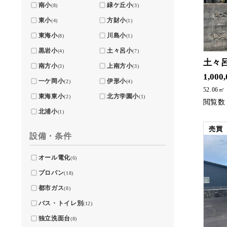
南小
緑ケ丘小
(8)
(3)
東小
方財小
(4)
(1)
東海小
川島小
(8)
(1)
黒岩小
土々呂小
(4)
(7)
土々
南方小
上南方小
(3)
(3)
土々呂4丁目に中古住宅が
1,000
一ケ岡小
伊形小
(2)
(4)
52.06㎡
東海東小
北方学園小
(2)
(1)
北浦小
(1)
売買
設備・条件
オール電化
(6)
プロパン
(18)
都市ガス
(8)
バス・トイレ別
(12)
独立洗面台
(8)