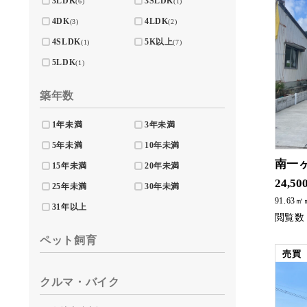
3LDK
3SLDK
(6)
(1)
4DK
4LDK
(3)
(2)
4SLDK
5K以上
(1)
(7)
5LDK
(1)
築年数
1年未満
3年未満
5年未満
10年未満
南一
15年未満
20年未満
人気の一ヶ岡
24,50
25年未満
30年未満
91.63
31年以上
ペット飼育
売買
クルマ・バイク