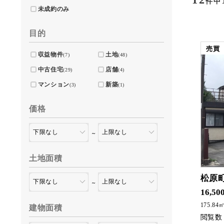
件中
未成約のみ
目的
売買
収益物件
土地
(7)
(48)
中古住宅
店舗
(29)
(4)
マンション
新築
(3)
(1)
価格
～
土地面積
松原
～
10号線沿いで、小中学校が近くにあります。
16,50
175.84
建物面積