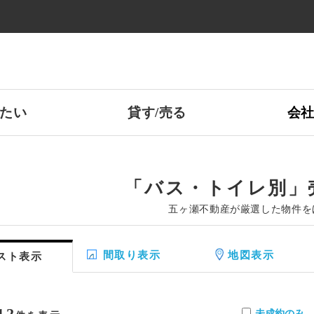
たい
貸す/売る
会
「バス・トイレ別」
五ヶ瀬不動産が厳選した物件を
間取り表示
地図表示
スト表示
12
未成約のみ