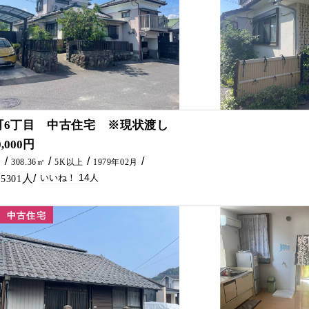
14
町6丁目 中古住宅 ※現状渡し
校区域に中古住宅がでました(^^♪ 延岡インターも近く便利です！！ 敷地は93.44坪と広く平屋住宅でも余裕をもって建築できます!(^^)! 新築用地としてもいかがでしょ
0,000円
㎡
308.36㎡
5K以上
1979年02月
14
5301
中古住宅