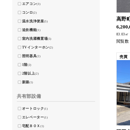
エアコン
(3)
コンロ
(2)
高野
温水洗浄便座
(5)
浴槽・
6,200
追炊機能
(1)
83.03㎡
室内洗濯機置場
(5)
TVインターホン
(2)
照明器具
(2)
売買
1階
(2)
2階以上
(2)
新築
(1)
共有部設備
オートロック
(1)
エレベーター
(1)
宅配ＢＯＸ
(1)