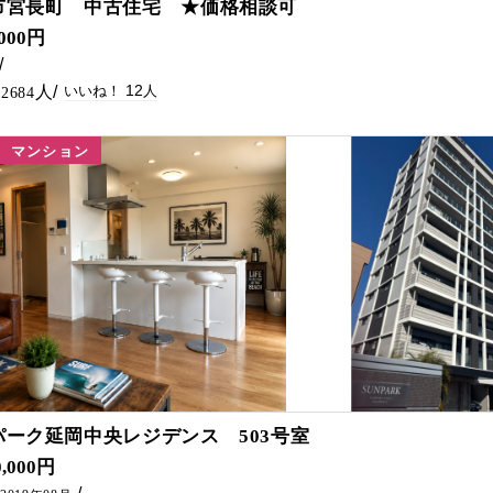
市宮長町 中古住宅 ★価格相談可
まで！！
,000円
12
2684
マンション
6
パーク延岡中央レジデンス 503号室
引越しをご検討の際は、 五ケ瀬不動産にご連絡ください(^^)/
0,000円