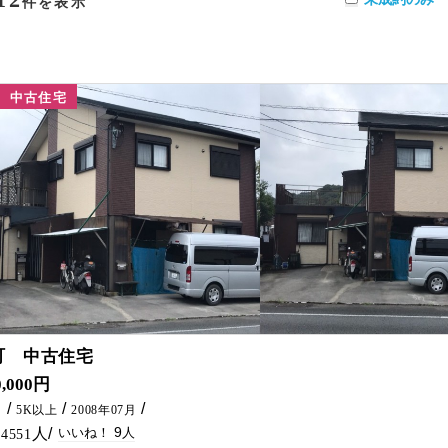
件を表示
中古住宅
9
町 中古住宅
 各階にバス・トイレ・キッチンがあるので、2世帯で生活ができます。
0,000円
㎡
5K以上
2008年07月
9
4551