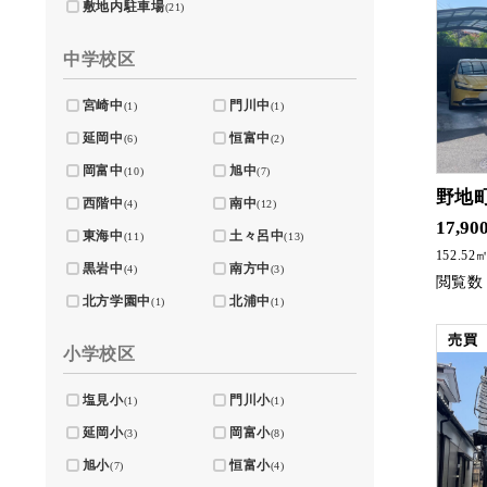
敷地内駐車場
(21)
中学校区
宮崎中
門川中
(1)
(1)
延岡中
恒富中
(6)
(2)
岡富中
旭中
(10)
(7)
野地
西階中
南中
(4)
(12)
大人気の南方小学
17,90
東海中
土々呂中
(11)
(13)
152.52
黒岩中
南方中
(4)
(3)
北方学園中
北浦中
(1)
(1)
売買
小学校区
塩見小
門川小
(1)
(1)
延岡小
岡富小
(3)
(8)
旭小
恒富小
(7)
(4)