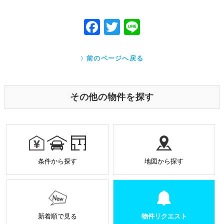
た者が法令の定める事務を遂行することに対して協
力する必要がある場合であって、本人の同意を得る
ことにより当該事務の遂行に支障を及ぼすおそれが
F
T
Li
あるとき
ac
w
ne
Cookieで自動取得する情報について
eb
itt
クッキー（Cookie）とは、ウェブサイトを利用する際
前のページへ戻る
に、サーバーから利用者のパソコン内に送られるテキ
o
er
ストファイルです。ユーザーがアクセスした Webサイ
トやページの履歴の記録をとっています。このデータ
o
は個人を特定する目的ではなく、サービス向上の一環
その他の物件を探す
として利用しております。
k
業務を受託する場合の原則
お預かりした個人情報は厳正なる管理を行い契約の
範囲内で利用致します。
個人情報に関する秘密保持や契約終了時の個人情報
条件から探す
地図から探す
の返却、廃棄方法等を定め遵守します。
当社から外部へ業務を委託する場合の原則
当社は、業務を円滑に進めるために、外部業者に個
人情報の一部または全部の処理を外部に委託するこ
とがあります。
新着順で見る
物件リクエスト