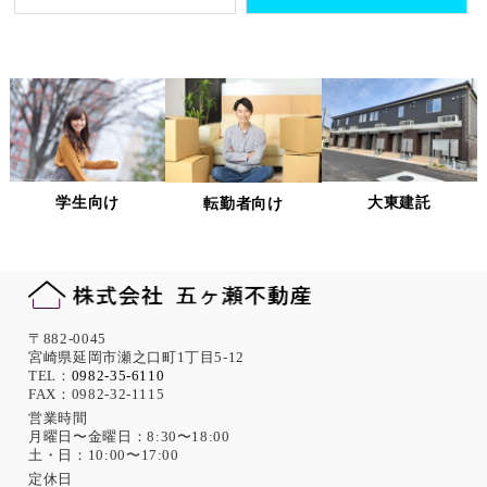
個人情報処理を外部へ委託する場合には、委託先の
選定基準の策定・実施、機密情報の保持に関する契
約の締結による義務付け等、漏洩等の問題が発生し
ないよう適切に管理します。
個人情報の適正な管理について
当社は、個人情報への不正アクセス、紛失、破壊、改ざん及
び漏洩、滅失、またはき損などを防止ならびに是正するため
の措置として、役員・従業員への教育、入退室管理や書類の
学生向け
大東建託
転勤者向け
保存・廃棄の管理、ネットワーク上のアクセス権限の設定や
サーバー端末管理等の情報システム関連対策の実施等の適切
な対策を実施します。
また、必要に応じて個人情報保護に関する仕組みの見直しを
行います。
機微な個人情報の取得について
〒882-0045
宮崎県延岡市瀬之口町1丁目5-12
当社は、次に示す内容を含む個人情報の取得は原則として行
TEL：
0982-35-6110
FAX：0982-32-1115
いません。
ただし、採用活動における応募者が自ら提供した場合は、本
営業時間
月曜日〜金曜日：8:30〜18:00
人の同意があったものとみなします。
土・日：10:00〜17:00
思想、信条、宗教 人種、民族、門地、本籍地、身体・精神障
害、犯罪歴、その他社会的差別の原因となる事項
定休日