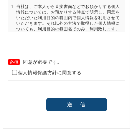
当社は、ご本人から直接書面などでお預かりする個人
情報については、お預かりする時点で明示し、同意を
いただいた利用目的の範囲内で個人情報を利用させて
いただきます。それ以外の方法で取得した個人情報に
ついても、利用目的の範囲名でのみ、利用致します。
当社は、以下のいずれかの場合を除いて、個人情報を
利用目的の達成に必要な範囲を超えて利用したり
（「目的外利用」）、第三者に提供したりしません。
また、目的外利用を行わないために、適切な管理措置
を講じます。目的外利用を行う場合は、その目的を明
同意が必要です。
必須
らかにし、あらかじめご本人に承諾をいただきます。
個人情報保護方針に同意する
ご本人の同意がある場合（なお第三者に提供する場
合には、原則として、機密保持、再提供の禁止、お
客様からのお申し出により利用を停止することを契
約の条件と致します
法令等により開示を求められた場合
本人または公衆の生命、身体又は財産の保護のため
に必要がある場合であって、本人の同意を得ること
が困難であると当社が判断できるとき
国の機関若しくは地方公共団体又はその委託を受け