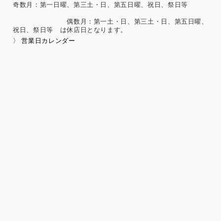
奇数月：第一日曜、第三土・日、第五日曜、祝日、祭日等
勤労者の団結権、団体交渉、その他団体行動に関する事項
集団示威行為への参加、請願権の行使、その他の政治的権利
偶数月：第一土・日、第三土・日、第五日曜、
の行使に関する事項
祝日、祭日等 は休店日となります。
保健医療、性生活に関する事項
〉 営業日カレンダー
個人情報保護の取扱いに関する法令、国が定める指針及
びその他の規範の遵守について
当社は、個人情報の取扱いに関する法令及びJISQ15001：200
6（個人情報保護マネジメントシステムの要求事項）などを遵
守するとともに、個人情報の取扱いに関する社内規程、当社
の個人情報マネジメントシステムに定める事項に従い個人情
報を取扱います。
個人情報保護マネジメントシステムの継続的改善につい
て
当社は、定期的に実施する内部監査の結果等を参考にして、
個人情報保護マネジメントシステムの継続的改善に努めま
す。
苦情および相談への対応について
当社は、個人情報の取扱いに関する苦情及び相談、問い合わ