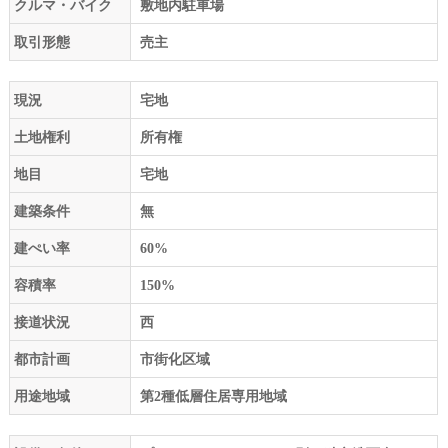
クルマ・バイク
敷地内駐車場
取引形態
売主
現況
宅地
土地権利
所有権
地目
宅地
建築条件
無
建ぺい率
60%
容積率
150%
接道状況
西
都市計画
市街化区域
用途地域
第2種低層住居専用地域