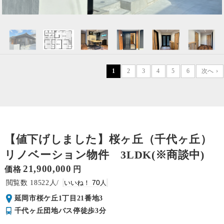
1
2
3
4
5
6
次へ ›
【値下げしました】桜ヶ丘（千代ヶ丘）
リノベーション物件 3LDK(※商談中)
21,900,000
価格
円
18522
70
延岡市桜ケ丘1丁目21番地3
千代ヶ丘団地バス停徒歩3分