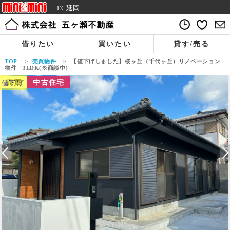
FC延岡
借りたい
買いたい
貸す/売る
TOP
>
売買物件
>
【値下げしました】桜ヶ丘（千代ヶ丘）リノベーション
物件 3LDK(※商談中)
売買
中古住宅
値下げ