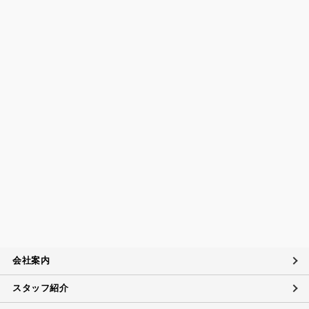
びその他の規範の遵守について
当社は、個人情報の取扱いに関する法令及びJISQ15001：200
6（個人情報保護マネジメントシステムの要求事項）などを遵
守するとともに、個人情報の取扱いに関する社内規程、当社
の個人情報マネジメントシステムに定める事項に従い個人情
報を取扱います。
個人情報保護マネジメントシステムの継続的改善につい
て
当社は、定期的に実施する内部監査の結果等を参考にして、
個人情報保護マネジメントシステムの継続的改善に努めま
す。
苦情および相談への対応について
当社は、個人情報の取扱いに関する苦情及び相談、問い合わ
せに適切に対応するために個人情報相談窓口を設置し、その
内容について迅速に事実関係等を調査し、合理的な期間内に
会社案内
誠意を持って対応致します。
スタッフ紹介
個人情報に対するお問い合わせ対応