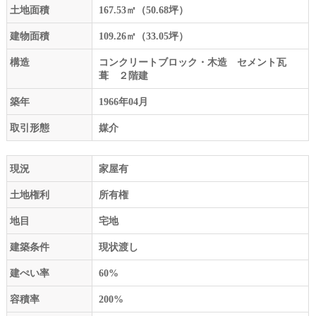
土地面積
167.53㎡（50.68坪）
建物面積
109.26㎡（33.05坪）
構造
コンクリートブロック・木造 セメント瓦
葺 ２階建
築年
1966年04月
取引形態
媒介
現況
家屋有
土地権利
所有権
地目
宅地
建築条件
現状渡し
建ぺい率
60%
容積率
200%