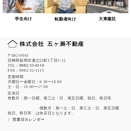
当社は、個人情報への不正アクセス、紛失、破壊、改ざん及
び漏洩、滅失、またはき損などを防止ならびに是正するため
の措置として、役員・従業員への教育、入退室管理や書類の
学生向け
大東建託
転勤者向け
保存・廃棄の管理、ネットワーク上のアクセス権限の設定や
サーバー端末管理等の情報システム関連対策の実施等の適切
な対策を実施します。
また、必要に応じて個人情報保護に関する仕組みの見直しを
行います。
機微な個人情報の取得について
〒882-0045
宮崎県延岡市瀬之口町1丁目5-12
当社は、次に示す内容を含む個人情報の取得は原則として行
TEL：
0982-35-6110
FAX：0982-32-1115
いません。
ただし、採用活動における応募者が自ら提供した場合は、本
営業時間
月曜日〜金曜日：8:30〜18:00
人の同意があったものとみなします。
土・日：10:00〜17:00
思想、信条、宗教 人種、民族、門地、本籍地、身体・精神障
害、犯罪歴、その他社会的差別の原因となる事項
定休日
奇数月：第一日曜、第三土・日、第五日曜、祝日、祭日等
勤労者の団結権、団体交渉、その他団体行動に関する事項
集団示威行為への参加、請願権の行使、その他の政治的権利
偶数月：第一土・日、第三土・日、第五日曜、
の行使に関する事項
祝日、祭日等 は休店日となります。
保健医療、性生活に関する事項
〉 営業日カレンダー
個人情報保護の取扱いに関する法令、国が定める指針及