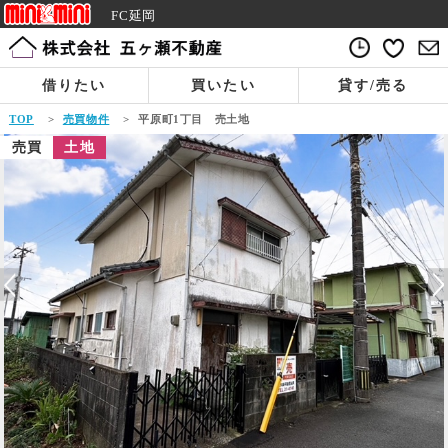
FC延岡
借りたい
買いたい
貸す/売る
TOP
>
売買物件
>
平原町1丁目 売土地
売買
土地