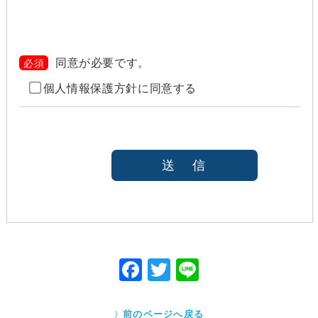
当社は、以下のいずれかの場合を除いて、個人情報を
利用目的の達成に必要な範囲を超えて利用したり
（「目的外利用」）、第三者に提供したりしません。
また、目的外利用を行わないために、適切な管理措置
を講じます。目的外利用を行う場合は、その目的を明
同意が必要です。
必須
らかにし、あらかじめご本人に承諾をいただきます。
個人情報保護方針に同意する
ご本人の同意がある場合（なお第三者に提供する場
合には、原則として、機密保持、再提供の禁止、お
客様からのお申し出により利用を停止することを契
約の条件と致します
法令等により開示を求められた場合
本人または公衆の生命、身体又は財産の保護のため
に必要がある場合であって、本人の同意を得ること
が困難であると当社が判断できるとき
国の機関若しくは地方公共団体又はその委託を受け
た者が法令の定める事務を遂行することに対して協
力する必要がある場合であって、本人の同意を得る
ことにより当該事務の遂行に支障を及ぼすおそれが
F
T
Li
あるとき
ac
w
ne
Cookieで自動取得する情報について
eb
itt
クッキー（Cookie）とは、ウェブサイトを利用する際
前のページへ戻る