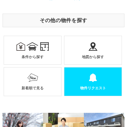
に、サーバーから利用者のパソコン内に送られるテキ
o
er
ストファイルです。ユーザーがアクセスした Webサイ
トやページの履歴の記録をとっています。このデータ
o
は個人を特定する目的ではなく、サービス向上の一環
その他の物件を探す
として利用しております。
k
業務を受託する場合の原則
お預かりした個人情報は厳正なる管理を行い契約の
範囲内で利用致します。
個人情報に関する秘密保持や契約終了時の個人情報
条件から探す
地図から探す
の返却、廃棄方法等を定め遵守します。
当社から外部へ業務を委託する場合の原則
当社は、業務を円滑に進めるために、外部業者に個
人情報の一部または全部の処理を外部に委託するこ
とがあります。
新着順で見る
物件リクエスト
個人情報処理を外部へ委託する場合には、委託先の
選定基準の策定・実施、機密情報の保持に関する契
約の締結による義務付け等、漏洩等の問題が発生し
ないよう適切に管理します。
個人情報の適正な管理について