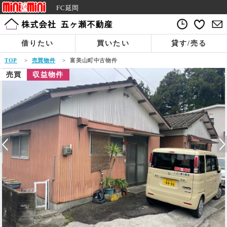
FC延岡
借りたい
買いたい
貸す/売る
TOP
>
売買物件
>
富美山町中古物件
売買
収益物件