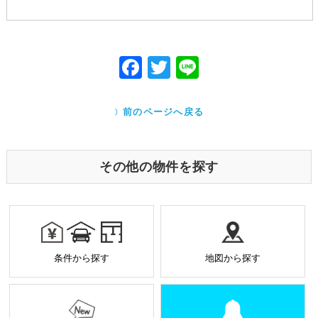
国の機関若しくは地方公共団体又はその委託を受け
た者が法令の定める事務を遂行することに対して協
力する必要がある場合であって、本人の同意を得る
ことにより当該事務の遂行に支障を及ぼすおそれが
F
T
Li
あるとき
ac
w
ne
Cookieで自動取得する情報について
eb
itt
クッキー（Cookie）とは、ウェブサイトを利用する際
前のページへ戻る
に、サーバーから利用者のパソコン内に送られるテキ
o
er
ストファイルです。ユーザーがアクセスした Webサイ
トやページの履歴の記録をとっています。このデータ
o
は個人を特定する目的ではなく、サービス向上の一環
その他の物件を探す
として利用しております。
k
業務を受託する場合の原則
お預かりした個人情報は厳正なる管理を行い契約の
範囲内で利用致します。
個人情報に関する秘密保持や契約終了時の個人情報
条件から探す
地図から探す
の返却、廃棄方法等を定め遵守します。
当社から外部へ業務を委託する場合の原則
当社は、業務を円滑に進めるために、外部業者に個
人情報の一部または全部の処理を外部に委託するこ