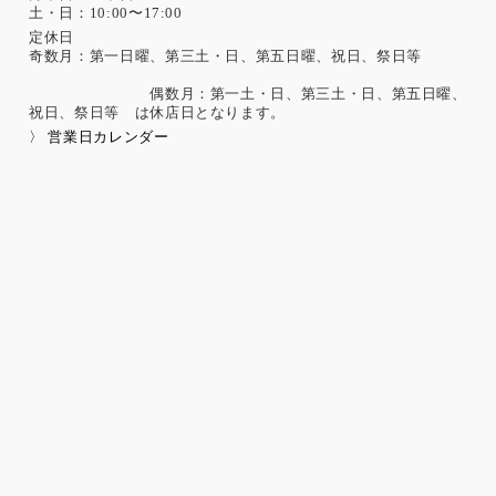
土・日：10:00〜17:00
思想、信条、宗教 人種、民族、門地、本籍地、身体・精神障
害、犯罪歴、その他社会的差別の原因となる事項
定休日
奇数月：第一日曜、第三土・日、第五日曜、祝日、祭日等
勤労者の団結権、団体交渉、その他団体行動に関する事項
集団示威行為への参加、請願権の行使、その他の政治的権利
偶数月：第一土・日、第三土・日、第五日曜、
の行使に関する事項
祝日、祭日等 は休店日となります。
保健医療、性生活に関する事項
〉 営業日カレンダー
個人情報保護の取扱いに関する法令、国が定める指針及
びその他の規範の遵守について
当社は、個人情報の取扱いに関する法令及びJISQ15001：200
6（個人情報保護マネジメントシステムの要求事項）などを遵
守するとともに、個人情報の取扱いに関する社内規程、当社
の個人情報マネジメントシステムに定める事項に従い個人情
報を取扱います。
個人情報保護マネジメントシステムの継続的改善につい
て
当社は、定期的に実施する内部監査の結果等を参考にして、
個人情報保護マネジメントシステムの継続的改善に努めま
す。