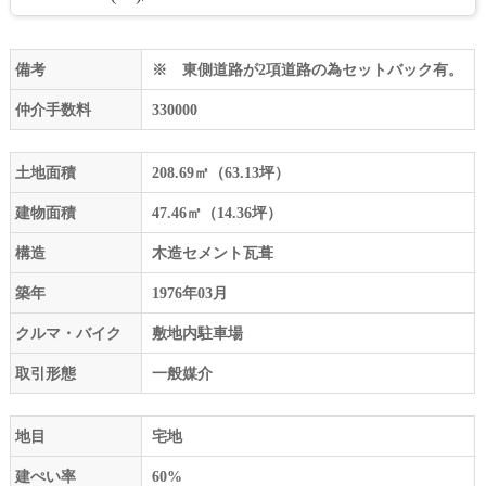
備考
※ 東側道路が2項道路の為セットバック有。
仲介手数料
330000
土地面積
208.69㎡（63.13坪）
建物面積
47.46㎡（14.36坪）
構造
木造セメント瓦葺
築年
1976年03月
クルマ・バイク
敷地内駐車場
取引形態
一般媒介
地目
宅地
建ぺい率
60%