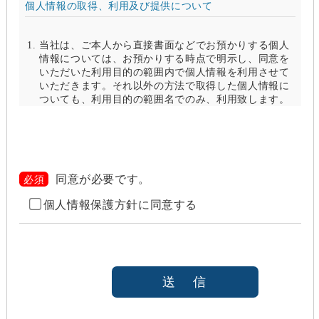
個人情報の取得、利用及び提供について
当社は、ご本人から直接書面などでお預かりする個人
情報については、お預かりする時点で明示し、同意を
いただいた利用目的の範囲内で個人情報を利用させて
いただきます。それ以外の方法で取得した個人情報に
ついても、利用目的の範囲名でのみ、利用致します。
当社は、以下のいずれかの場合を除いて、個人情報を
利用目的の達成に必要な範囲を超えて利用したり
（「目的外利用」）、第三者に提供したりしません。
また、目的外利用を行わないために、適切な管理措置
を講じます。目的外利用を行う場合は、その目的を明
同意が必要です。
必須
らかにし、あらかじめご本人に承諾をいただきます。
個人情報保護方針に同意する
ご本人の同意がある場合（なお第三者に提供する場
合には、原則として、機密保持、再提供の禁止、お
客様からのお申し出により利用を停止することを契
約の条件と致します
法令等により開示を求められた場合
本人または公衆の生命、身体又は財産の保護のため
に必要がある場合であって、本人の同意を得ること
が困難であると当社が判断できるとき