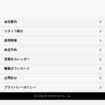
苦情および相談への対応について
当社は、個人情報の取扱いに関する苦情及び相談、問い合わ
せに適切に対応するために個人情報相談窓口を設置し、その
内容について迅速に事実関係等を調査し、合理的な期間内に
会社案内
誠意を持って対応致します。
スタッフ紹介
個人情報に対するお問い合わせ対応
当社は、当社の保有する個人データに関し、ご本人（代理人
採用情報
を含む）から開示・訂正・利用の停止に関するご要請があれ
ば、ご本人確認をさせていただいた上で、速やかに対応しま
来店予約
す。
また、当社の個人情報の取扱いに関するご質問、ご相談にも
営業日カレンダー
対応致します。ただしデータの削除については、法的な保管
義務に抵触する場合にはご希望に添えない場合があります。
書類ダウンロード
お問合せ
プライバシーポリシー
(C) GOKASE FUDOUSAN Co., Ltd.