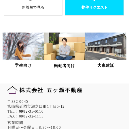
とがあります。
新着順で見る
物件リクエスト
個人情報処理を外部へ委託する場合には、委託先の
選定基準の策定・実施、機密情報の保持に関する契
約の締結による義務付け等、漏洩等の問題が発生し
ないよう適切に管理します。
個人情報の適正な管理について
当社は、個人情報への不正アクセス、紛失、破壊、改ざん及
び漏洩、滅失、またはき損などを防止ならびに是正するため
の措置として、役員・従業員への教育、入退室管理や書類の
学生向け
大東建託
転勤者向け
保存・廃棄の管理、ネットワーク上のアクセス権限の設定や
サーバー端末管理等の情報システム関連対策の実施等の適切
な対策を実施します。
また、必要に応じて個人情報保護に関する仕組みの見直しを
行います。
機微な個人情報の取得について
〒882-0045
宮崎県延岡市瀬之口町1丁目5-12
当社は、次に示す内容を含む個人情報の取得は原則として行
TEL：
0982-35-6110
FAX：0982-32-1115
いません。
ただし、採用活動における応募者が自ら提供した場合は、本
営業時間
月曜日〜金曜日：8:30〜18:00
人の同意があったものとみなします。