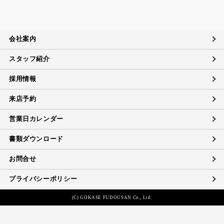
当社は、個人情報の取扱いに関する苦情及び相談、問い合わ
せに適切に対応するために個人情報相談窓口を設置し、その
内容について迅速に事実関係等を調査し、合理的な期間内に
会社案内
誠意を持って対応致します。
スタッフ紹介
個人情報に対するお問い合わせ対応
当社は、当社の保有する個人データに関し、ご本人（代理人
採用情報
を含む）から開示・訂正・利用の停止に関するご要請があれ
ば、ご本人確認をさせていただいた上で、速やかに対応しま
来店予約
す。
また、当社の個人情報の取扱いに関するご質問、ご相談にも
営業日カレンダー
対応致します。ただしデータの削除については、法的な保管
義務に抵触する場合にはご希望に添えない場合があります。
書類ダウンロード
お問合せ
プライバシーポリシー
(C) GOKASE FUDOUSAN Co., Ltd.