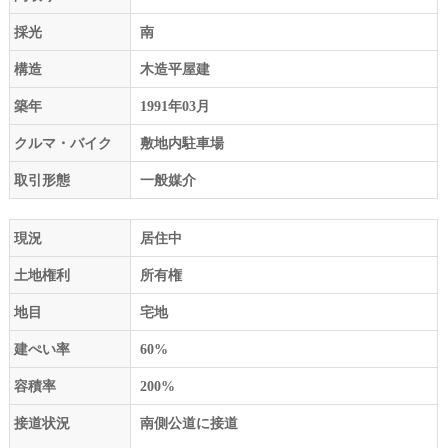
採光
南
構造
木造平屋建
築年
1991年03月
クルマ・バイク
敷地内駐車場
取引形態
一般媒介
現況
居住中
土地権利
所有権
地目
宅地
建ぺい率
60%
容積率
200%
接道状況
南側公道に接道