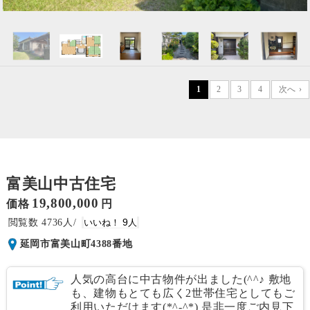
1
2
3
4
次へ ›
富美山中古住宅
19,800,000
価格
円
4736
9
延岡市富美山町4388番地
人気の高台に中古物件が出ました(^^♪ 敷地
も、建物もとても広く2世帯住宅としてもご
利用いただけます(*^-^*) 是非一度ご内見下