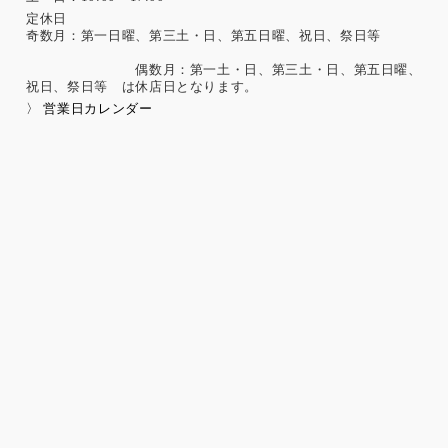
害、犯罪歴、その他社会的差別の原因となる事項
定休日
奇数月：第一日曜、第三土・日、第五日曜、祝日、祭日等
勤労者の団結権、団体交渉、その他団体行動に関する事項
集団示威行為への参加、請願権の行使、その他の政治的権利
偶数月：第一土・日、第三土・日、第五日曜、
の行使に関する事項
祝日、祭日等 は休店日となります。
保健医療、性生活に関する事項
〉 営業日カレンダー
個人情報保護の取扱いに関する法令、国が定める指針及
びその他の規範の遵守について
当社は、個人情報の取扱いに関する法令及びJISQ15001：200
6（個人情報保護マネジメントシステムの要求事項）などを遵
守するとともに、個人情報の取扱いに関する社内規程、当社
の個人情報マネジメントシステムに定める事項に従い個人情
報を取扱います。
個人情報保護マネジメントシステムの継続的改善につい
て
当社は、定期的に実施する内部監査の結果等を参考にして、
個人情報保護マネジメントシステムの継続的改善に努めま
す。
苦情および相談への対応について