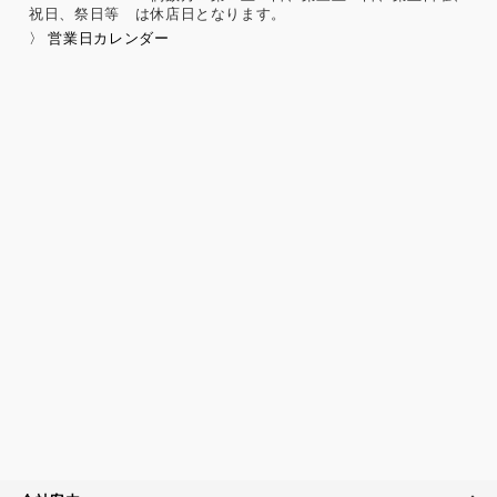
の行使に関する事項
祝日、祭日等 は休店日となります。
保健医療、性生活に関する事項
〉 営業日カレンダー
個人情報保護の取扱いに関する法令、国が定める指針及
びその他の規範の遵守について
当社は、個人情報の取扱いに関する法令及びJISQ15001：200
6（個人情報保護マネジメントシステムの要求事項）などを遵
守するとともに、個人情報の取扱いに関する社内規程、当社
の個人情報マネジメントシステムに定める事項に従い個人情
報を取扱います。
個人情報保護マネジメントシステムの継続的改善につい
て
当社は、定期的に実施する内部監査の結果等を参考にして、
個人情報保護マネジメントシステムの継続的改善に努めま
す。
苦情および相談への対応について
当社は、個人情報の取扱いに関する苦情及び相談、問い合わ
せに適切に対応するために個人情報相談窓口を設置し、その
内容について迅速に事実関係等を調査し、合理的な期間内に