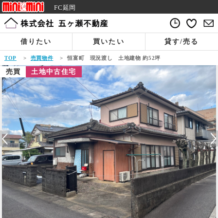
FC延岡
借りたい
買いたい
貸す/売る
TOP
>
売買物件
>
恒富町 現況渡し 土地建物 約52坪
売買
土地中古住宅