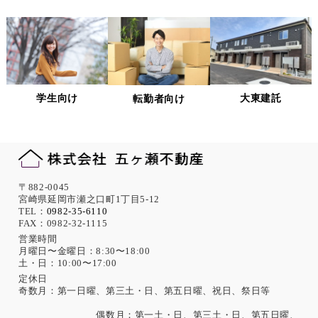
ないよう適切に管理します。
個人情報の適正な管理について
当社は、個人情報への不正アクセス、紛失、破壊、改ざん及
び漏洩、滅失、またはき損などを防止ならびに是正するため
の措置として、役員・従業員への教育、入退室管理や書類の
学生向け
大東建託
転勤者向け
保存・廃棄の管理、ネットワーク上のアクセス権限の設定や
サーバー端末管理等の情報システム関連対策の実施等の適切
な対策を実施します。
また、必要に応じて個人情報保護に関する仕組みの見直しを
行います。
機微な個人情報の取得について
〒882-0045
宮崎県延岡市瀬之口町1丁目5-12
当社は、次に示す内容を含む個人情報の取得は原則として行
TEL：
0982-35-6110
FAX：0982-32-1115
いません。
ただし、採用活動における応募者が自ら提供した場合は、本
営業時間
月曜日〜金曜日：8:30〜18:00
人の同意があったものとみなします。
土・日：10:00〜17:00
思想、信条、宗教 人種、民族、門地、本籍地、身体・精神障
害、犯罪歴、その他社会的差別の原因となる事項
定休日
奇数月：第一日曜、第三土・日、第五日曜、祝日、祭日等
勤労者の団結権、団体交渉、その他団体行動に関する事項
集団示威行為への参加、請願権の行使、その他の政治的権利
偶数月：第一土・日、第三土・日、第五日曜、