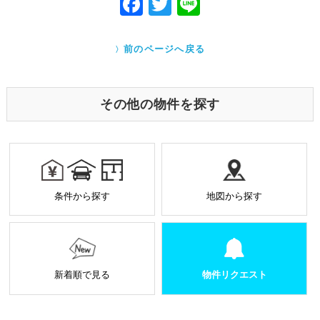
F
T
Li
あるとき
ac
w
ne
Cookieで自動取得する情報について
eb
itt
クッキー（Cookie）とは、ウェブサイトを利用する際
前のページへ戻る
に、サーバーから利用者のパソコン内に送られるテキ
o
er
ストファイルです。ユーザーがアクセスした Webサイ
トやページの履歴の記録をとっています。このデータ
o
は個人を特定する目的ではなく、サービス向上の一環
その他の物件を探す
として利用しております。
k
業務を受託する場合の原則
お預かりした個人情報は厳正なる管理を行い契約の
範囲内で利用致します。
個人情報に関する秘密保持や契約終了時の個人情報
条件から探す
地図から探す
の返却、廃棄方法等を定め遵守します。
当社から外部へ業務を委託する場合の原則
当社は、業務を円滑に進めるために、外部業者に個
人情報の一部または全部の処理を外部に委託するこ
とがあります。
新着順で見る
物件リクエスト
個人情報処理を外部へ委託する場合には、委託先の
選定基準の策定・実施、機密情報の保持に関する契
約の締結による義務付け等、漏洩等の問題が発生し