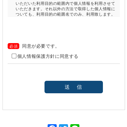
いただいた利用目的の範囲内で個人情報を利用させて
いただきます。それ以外の方法で取得した個人情報に
ついても、利用目的の範囲名でのみ、利用致します。
当社は、以下のいずれかの場合を除いて、個人情報を
利用目的の達成に必要な範囲を超えて利用したり
（「目的外利用」）、第三者に提供したりしません。
また、目的外利用を行わないために、適切な管理措置
を講じます。目的外利用を行う場合は、その目的を明
同意が必要です。
必須
らかにし、あらかじめご本人に承諾をいただきます。
個人情報保護方針に同意する
ご本人の同意がある場合（なお第三者に提供する場
合には、原則として、機密保持、再提供の禁止、お
客様からのお申し出により利用を停止することを契
約の条件と致します
法令等により開示を求められた場合
本人または公衆の生命、身体又は財産の保護のため
に必要がある場合であって、本人の同意を得ること
が困難であると当社が判断できるとき
国の機関若しくは地方公共団体又はその委託を受け
た者が法令の定める事務を遂行することに対して協
力する必要がある場合であって、本人の同意を得る
ことにより当該事務の遂行に支障を及ぼすおそれが