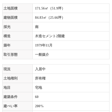
土地面積
171.56㎡（51.9坪）
建物面積
84.83㎡（25.66坪）
採光
南
構造
木造セメント2階建
築年
1979年11月
取引形態
一般媒介
現況
入居中
土地権利
所有権
地目
宅地
建築条件
60
建ぺい率
200%