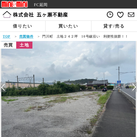
FC延岡
借りたい
買いたい
貸す/売る
TOP
>
売買物件
>
門川町 土地２４２坪 10号線沿い 利便性抜群！！
売買
土地