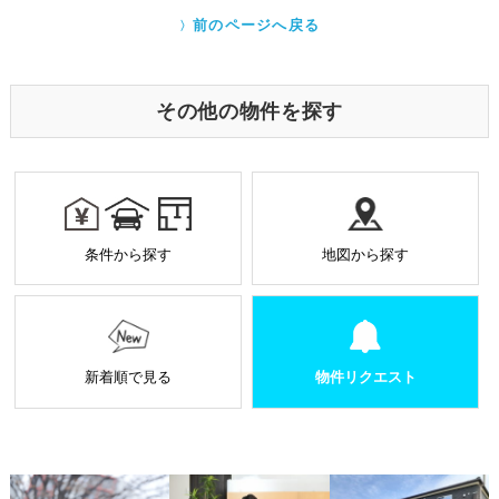
eb
itt
クッキー（Cookie）とは、ウェブサイトを利用する際
前のページへ戻る
に、サーバーから利用者のパソコン内に送られるテキ
o
er
ストファイルです。ユーザーがアクセスした Webサイ
トやページの履歴の記録をとっています。このデータ
o
は個人を特定する目的ではなく、サービス向上の一環
その他の物件を探す
として利用しております。
k
業務を受託する場合の原則
お預かりした個人情報は厳正なる管理を行い契約の
範囲内で利用致します。
個人情報に関する秘密保持や契約終了時の個人情報
条件から探す
地図から探す
の返却、廃棄方法等を定め遵守します。
当社から外部へ業務を委託する場合の原則
当社は、業務を円滑に進めるために、外部業者に個
人情報の一部または全部の処理を外部に委託するこ
とがあります。
新着順で見る
物件リクエスト
個人情報処理を外部へ委託する場合には、委託先の
選定基準の策定・実施、機密情報の保持に関する契
約の締結による義務付け等、漏洩等の問題が発生し
ないよう適切に管理します。