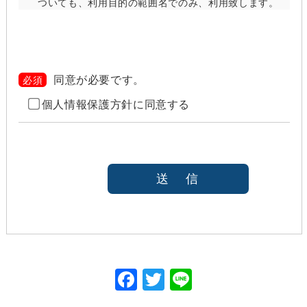
ついても、利用目的の範囲名でのみ、利用致します。
当社は、以下のいずれかの場合を除いて、個人情報を
利用目的の達成に必要な範囲を超えて利用したり
（「目的外利用」）、第三者に提供したりしません。
また、目的外利用を行わないために、適切な管理措置
を講じます。目的外利用を行う場合は、その目的を明
同意が必要です。
必須
らかにし、あらかじめご本人に承諾をいただきます。
個人情報保護方針に同意する
ご本人の同意がある場合（なお第三者に提供する場
合には、原則として、機密保持、再提供の禁止、お
客様からのお申し出により利用を停止することを契
約の条件と致します
法令等により開示を求められた場合
本人または公衆の生命、身体又は財産の保護のため
に必要がある場合であって、本人の同意を得ること
が困難であると当社が判断できるとき
国の機関若しくは地方公共団体又はその委託を受け
た者が法令の定める事務を遂行することに対して協
力する必要がある場合であって、本人の同意を得る
ことにより当該事務の遂行に支障を及ぼすおそれが
F
T
Li
あるとき
ac
w
ne
Cookieで自動取得する情報について