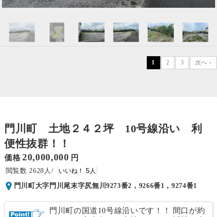
1
2
3
次へ ›
門川町 土地２４２坪 10号線沿い 利
便性抜群！！
20,000,000
価格
円
2628
5
門川町大字門川尾末字尻無川9273番2，9266番1，9274番1
門川町の国道10号線沿いです！！ 間口が約