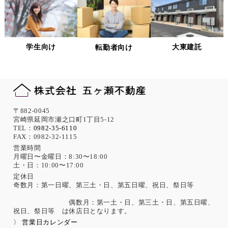
個人情報の適正な管理について
当社は、個人情報への不正アクセス、紛失、破壊、改ざん及
び漏洩、滅失、またはき損などを防止ならびに是正するため
の措置として、役員・従業員への教育、入退室管理や書類の
学生向け
大東建託
転勤者向け
保存・廃棄の管理、ネットワーク上のアクセス権限の設定や
サーバー端末管理等の情報システム関連対策の実施等の適切
な対策を実施します。
また、必要に応じて個人情報保護に関する仕組みの見直しを
行います。
機微な個人情報の取得について
〒882-0045
宮崎県延岡市瀬之口町1丁目5-12
当社は、次に示す内容を含む個人情報の取得は原則として行
TEL：
0982-35-6110
FAX：0982-32-1115
いません。
ただし、採用活動における応募者が自ら提供した場合は、本
営業時間
月曜日〜金曜日：8:30〜18:00
人の同意があったものとみなします。
土・日：10:00〜17:00
思想、信条、宗教 人種、民族、門地、本籍地、身体・精神障
害、犯罪歴、その他社会的差別の原因となる事項
定休日
奇数月：第一日曜、第三土・日、第五日曜、祝日、祭日等
勤労者の団結権、団体交渉、その他団体行動に関する事項
集団示威行為への参加、請願権の行使、その他の政治的権利
偶数月：第一土・日、第三土・日、第五日曜、
の行使に関する事項
祝日、祭日等 は休店日となります。
保健医療、性生活に関する事項
〉 営業日カレンダー