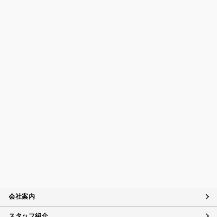
個人情報保護の取扱いに関する法令、国が定める指針及
びその他の規範の遵守について
当社は、個人情報の取扱いに関する法令及びJISQ15001：200
6（個人情報保護マネジメントシステムの要求事項）などを遵
守するとともに、個人情報の取扱いに関する社内規程、当社
の個人情報マネジメントシステムに定める事項に従い個人情
報を取扱います。
個人情報保護マネジメントシステムの継続的改善につい
て
当社は、定期的に実施する内部監査の結果等を参考にして、
個人情報保護マネジメントシステムの継続的改善に努めま
す。
苦情および相談への対応について
当社は、個人情報の取扱いに関する苦情及び相談、問い合わ
せに適切に対応するために個人情報相談窓口を設置し、その
内容について迅速に事実関係等を調査し、合理的な期間内に
会社案内
誠意を持って対応致します。
スタッフ紹介