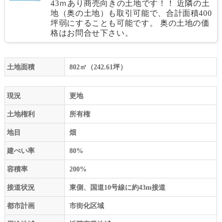
43ｍあり商売向きの土地です！！ 近隣の土
地（奥の土地）も取引可能で、合計面積400
坪弱にすることも可能です。 奥の土地の価
格はお問合せ下さい。
土地面積
802㎡（242.61坪）
現況
更地
土地権利
所有権
地目
畑
建ぺい率
80%
容積率
200%
接道状況
東側、国道10号線に約43m接道
都市計画
市街化区域