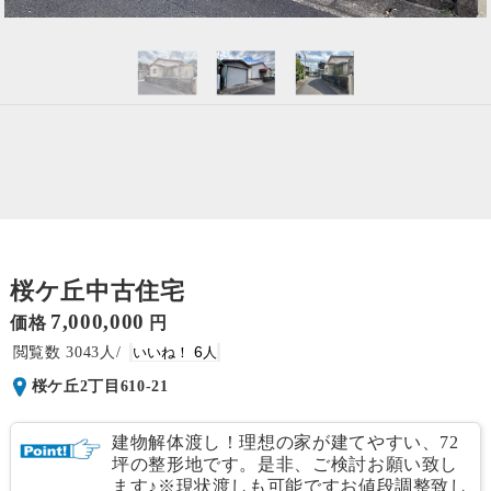
桜ケ丘中古住宅
7,000,000
価格
円
3043
6
桜ケ丘2丁目610-21
建物解体渡し！理想の家が建てやすい、72
坪の整形地です。是非、ご検討お願い致し
ます♪※現状渡しも可能ですお値段調整致し