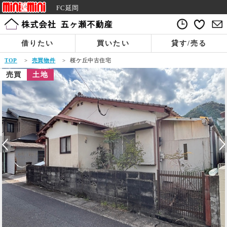
FC延岡
借りたい
買いたい
貸す/売る
TOP
>
売買物件
>
桜ケ丘中古住宅
売買
土地