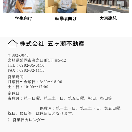
当社は、個人情報への不正アクセス、紛失、破壊、改ざん及
び漏洩、滅失、またはき損などを防止ならびに是正するため
の措置として、役員・従業員への教育、入退室管理や書類の
学生向け
大東建託
転勤者向け
保存・廃棄の管理、ネットワーク上のアクセス権限の設定や
サーバー端末管理等の情報システム関連対策の実施等の適切
な対策を実施します。
また、必要に応じて個人情報保護に関する仕組みの見直しを
行います。
機微な個人情報の取得について
〒882-0045
宮崎県延岡市瀬之口町1丁目5-12
当社は、次に示す内容を含む個人情報の取得は原則として行
TEL：
0982-35-6110
FAX：0982-32-1115
いません。
ただし、採用活動における応募者が自ら提供した場合は、本
営業時間
月曜日〜金曜日：8:30〜18:00
人の同意があったものとみなします。
土・日：10:00〜17:00
思想、信条、宗教 人種、民族、門地、本籍地、身体・精神障
害、犯罪歴、その他社会的差別の原因となる事項
定休日
奇数月：第一日曜、第三土・日、第五日曜、祝日、祭日等
勤労者の団結権、団体交渉、その他団体行動に関する事項
集団示威行為への参加、請願権の行使、その他の政治的権利
偶数月：第一土・日、第三土・日、第五日曜、
の行使に関する事項
祝日、祭日等 は休店日となります。
保健医療、性生活に関する事項
〉 営業日カレンダー
個人情報保護の取扱いに関する法令、国が定める指針及