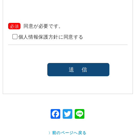
当社は、以下のいずれかの場合を除いて、個人情報を
利用目的の達成に必要な範囲を超えて利用したり
（「目的外利用」）、第三者に提供したりしません。
また、目的外利用を行わないために、適切な管理措置
を講じます。目的外利用を行う場合は、その目的を明
同意が必要です。
必須
らかにし、あらかじめご本人に承諾をいただきます。
個人情報保護方針に同意する
ご本人の同意がある場合（なお第三者に提供する場
合には、原則として、機密保持、再提供の禁止、お
客様からのお申し出により利用を停止することを契
約の条件と致します
法令等により開示を求められた場合
本人または公衆の生命、身体又は財産の保護のため
に必要がある場合であって、本人の同意を得ること
が困難であると当社が判断できるとき
国の機関若しくは地方公共団体又はその委託を受け
た者が法令の定める事務を遂行することに対して協
力する必要がある場合であって、本人の同意を得る
ことにより当該事務の遂行に支障を及ぼすおそれが
F
T
Li
あるとき
ac
w
ne
Cookieで自動取得する情報について
eb
itt
クッキー（Cookie）とは、ウェブサイトを利用する際
前のページへ戻る