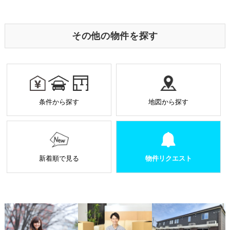
に、サーバーから利用者のパソコン内に送られるテキ
o
er
ストファイルです。ユーザーがアクセスした Webサイ
トやページの履歴の記録をとっています。このデータ
o
は個人を特定する目的ではなく、サービス向上の一環
その他の物件を探す
として利用しております。
k
業務を受託する場合の原則
お預かりした個人情報は厳正なる管理を行い契約の
範囲内で利用致します。
個人情報に関する秘密保持や契約終了時の個人情報
条件から探す
地図から探す
の返却、廃棄方法等を定め遵守します。
当社から外部へ業務を委託する場合の原則
当社は、業務を円滑に進めるために、外部業者に個
人情報の一部または全部の処理を外部に委託するこ
とがあります。
新着順で見る
物件リクエスト
個人情報処理を外部へ委託する場合には、委託先の
選定基準の策定・実施、機密情報の保持に関する契
約の締結による義務付け等、漏洩等の問題が発生し
ないよう適切に管理します。
個人情報の適正な管理について