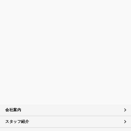
びその他の規範の遵守について
当社は、個人情報の取扱いに関する法令及びJISQ15001：200
6（個人情報保護マネジメントシステムの要求事項）などを遵
守するとともに、個人情報の取扱いに関する社内規程、当社
の個人情報マネジメントシステムに定める事項に従い個人情
報を取扱います。
個人情報保護マネジメントシステムの継続的改善につい
て
当社は、定期的に実施する内部監査の結果等を参考にして、
個人情報保護マネジメントシステムの継続的改善に努めま
す。
苦情および相談への対応について
当社は、個人情報の取扱いに関する苦情及び相談、問い合わ
せに適切に対応するために個人情報相談窓口を設置し、その
内容について迅速に事実関係等を調査し、合理的な期間内に
会社案内
誠意を持って対応致します。
スタッフ紹介
個人情報に対するお問い合わせ対応