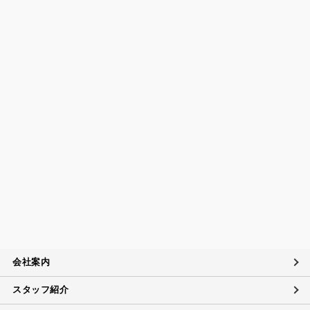
びその他の規範の遵守について
当社は、個人情報の取扱いに関する法令及びJISQ15001：200
6（個人情報保護マネジメントシステムの要求事項）などを遵
守するとともに、個人情報の取扱いに関する社内規程、当社
の個人情報マネジメントシステムに定める事項に従い個人情
報を取扱います。
個人情報保護マネジメントシステムの継続的改善につい
て
当社は、定期的に実施する内部監査の結果等を参考にして、
個人情報保護マネジメントシステムの継続的改善に努めま
す。
苦情および相談への対応について
当社は、個人情報の取扱いに関する苦情及び相談、問い合わ
せに適切に対応するために個人情報相談窓口を設置し、その
内容について迅速に事実関係等を調査し、合理的な期間内に
会社案内
誠意を持って対応致します。
スタッフ紹介
個人情報に対するお問い合わせ対応