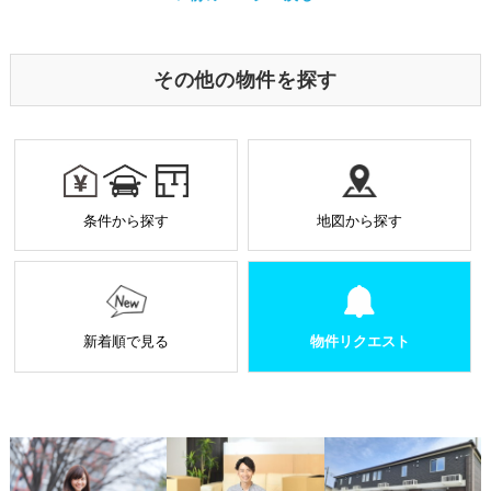
に、サーバーから利用者のパソコン内に送られるテキ
o
er
ストファイルです。ユーザーがアクセスした Webサイ
トやページの履歴の記録をとっています。このデータ
o
は個人を特定する目的ではなく、サービス向上の一環
その他の物件を探す
として利用しております。
k
業務を受託する場合の原則
お預かりした個人情報は厳正なる管理を行い契約の
範囲内で利用致します。
個人情報に関する秘密保持や契約終了時の個人情報
条件から探す
地図から探す
の返却、廃棄方法等を定め遵守します。
当社から外部へ業務を委託する場合の原則
当社は、業務を円滑に進めるために、外部業者に個
人情報の一部または全部の処理を外部に委託するこ
とがあります。
新着順で見る
物件リクエスト
個人情報処理を外部へ委託する場合には、委託先の
選定基準の策定・実施、機密情報の保持に関する契
約の締結による義務付け等、漏洩等の問題が発生し
ないよう適切に管理します。
個人情報の適正な管理について