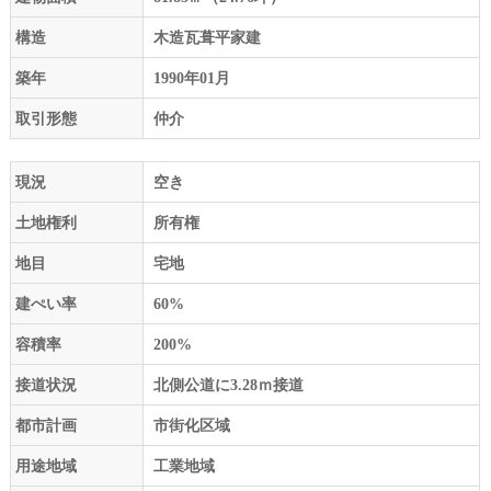
構造
木造瓦葺平家建
築年
1990年01月
取引形態
仲介
現況
空き
土地権利
所有権
地目
宅地
建ぺい率
60%
容積率
200%
接道状況
北側公道に3.28ｍ接道
都市計画
市街化区域
用途地域
工業地域