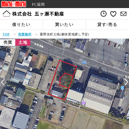
FC延岡
借りたい
買いたい
貸す/売る
TOP
>
売買物件
>
粟野名町土地(解体更地渡し予定)
売買
土地