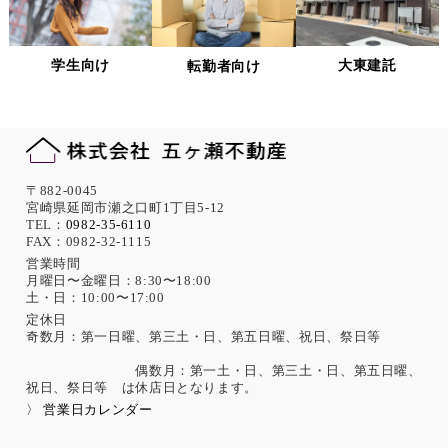
当社は、個人情報への不正アクセス、紛失、破壊、改ざん及
び漏洩、滅失、またはき損などを防止ならびに是正するため
の措置として、役員・従業員への教育、入退室管理や書類の
学生向け
大東建託
転勤者向け
保存・廃棄の管理、ネットワーク上のアクセス権限の設定や
サーバー端末管理等の情報システム関連対策の実施等の適切
な対策を実施します。
また、必要に応じて個人情報保護に関する仕組みの見直しを
行います。
機微な個人情報の取得について
〒882-0045
宮崎県延岡市瀬之口町1丁目5-12
当社は、次に示す内容を含む個人情報の取得は原則として行
TEL：
0982-35-6110
FAX：0982-32-1115
いません。
ただし、採用活動における応募者が自ら提供した場合は、本
営業時間
月曜日〜金曜日：8:30〜18:00
人の同意があったものとみなします。
土・日：10:00〜17:00
思想、信条、宗教 人種、民族、門地、本籍地、身体・精神障
害、犯罪歴、その他社会的差別の原因となる事項
定休日
奇数月：第一日曜、第三土・日、第五日曜、祝日、祭日等
勤労者の団結権、団体交渉、その他団体行動に関する事項
集団示威行為への参加、請願権の行使、その他の政治的権利
偶数月：第一土・日、第三土・日、第五日曜、
の行使に関する事項
祝日、祭日等 は休店日となります。
保健医療、性生活に関する事項
〉 営業日カレンダー
個人情報保護の取扱いに関する法令、国が定める指針及