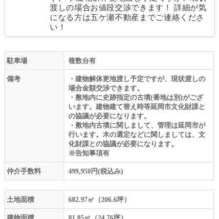
渡しの場合お値段交渉できます！ 詳細が気
になる方は五ケ瀬不動産までご連絡くださ
い！
駐車場
複数台有
備考
・建物解体更地渡し予定ですが、現状渡しの
場合金額交渉できます。
・敷地内に史跡指定の古墳(番地は別)がござ
います。建物建て替え時等延岡市文化財課と
の協議が必要になります。
・敷地内古墳に関しまして、管理は延岡市が
行います。木の選定などに関しましては、文
化財課との協議が必要になります。
※告知事項有
仲介手数料
499,950円(税込み)
土地面積
682.97㎡（206.6坪）
建物面積
81.85㎡（24.76坪）