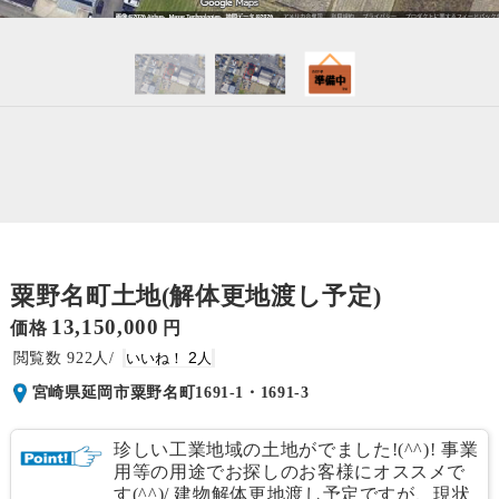
粟野名町土地(解体更地渡し予定)
13,150,000
価格
円
922
2
宮崎県延岡市粟野名町1691-1・1691-3
珍しい工業地域の土地がでました!(^^)! 事業
用等の用途でお探しのお客様にオススメで
す(^^)/ 建物解体更地渡し予定ですが、現状