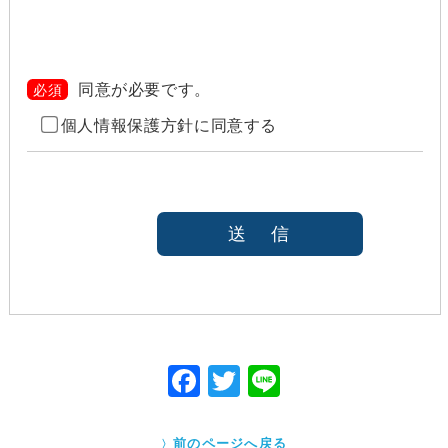
当社は、以下のいずれかの場合を除いて、個人情報を
利用目的の達成に必要な範囲を超えて利用したり
（「目的外利用」）、第三者に提供したりしません。
また、目的外利用を行わないために、適切な管理措置
を講じます。目的外利用を行う場合は、その目的を明
同意が必要です。
必須
らかにし、あらかじめご本人に承諾をいただきます。
個人情報保護方針に同意する
ご本人の同意がある場合（なお第三者に提供する場
合には、原則として、機密保持、再提供の禁止、お
客様からのお申し出により利用を停止することを契
約の条件と致します
法令等により開示を求められた場合
本人または公衆の生命、身体又は財産の保護のため
に必要がある場合であって、本人の同意を得ること
が困難であると当社が判断できるとき
国の機関若しくは地方公共団体又はその委託を受け
た者が法令の定める事務を遂行することに対して協
力する必要がある場合であって、本人の同意を得る
ことにより当該事務の遂行に支障を及ぼすおそれが
F
T
Li
あるとき
ac
w
ne
Cookieで自動取得する情報について
eb
itt
クッキー（Cookie）とは、ウェブサイトを利用する際
前のページへ戻る