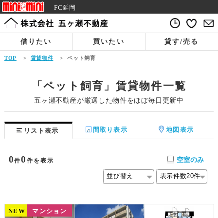
FC延岡
借りたい
買いたい
貸す/売る
TOP
>
賃貸物件
>
ペット飼育
「ペット飼育」賃貸物件一覧
五ヶ瀬不動産が厳選した物件をほぼ毎日更新中
間取り表示
地図表示
リスト表示
0
0
空室のみ
件
件を表示
NEW
賃貸
マンション