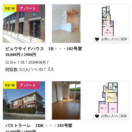
NEW
賃貸
アパート
お気に入りに追加
2
ビュウサイドハウス 1R・・・102号室
カウンターキッチン・ガスコンロ付です♪
50,000円
2900円
32.43㎡
1R
2020年08月
2
311
NEW
賃貸
アパート
お気に入りに追加
6
パストラーレ 2DK・・・103号室
沖田町に大東建託の物件がでました！ 延岡市でアパートをお探しなら五ヶ瀬不動産までお問い合わせください。