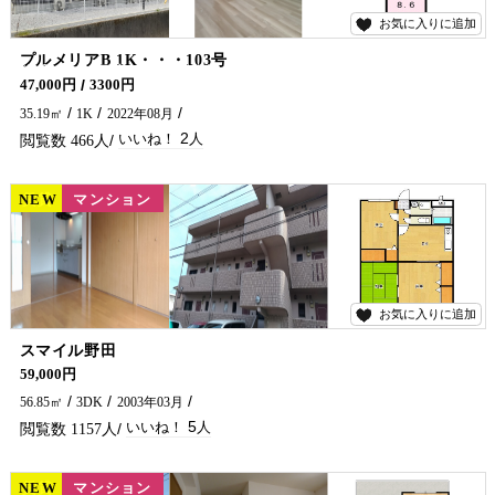
お気に入りに追加
2
プルメリアB 1K・・・103号
令和4年8月完成の築浅物件です＼(^o^)／インターネット無料！！ 延岡市の賃貸アパート・マンション探しは五ヶ瀬不動産まで🏠✨
47,000円
3300円
35.19㎡
1K
2022年08月
2
466
NEW
賃貸
マンション
お気に入りに追加
5
スマイル野田
人気な南方小校区にファミリーおすすめ物件でました！！ コンビニ・延岡ＩＣ近くにあります(^^)/
59,000円
56.85㎡
3DK
2003年03月
5
1157
NEW
賃貸
マンション