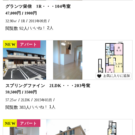
2
グランツ栄信 1R・・・104号室
一人暮らしの方必見★人気エリアの物件に空予定がでました！ 延岡市でアパート・マンションをお探しでしたら是非五ヶ瀬不動産へお問合せください🏠✨
47,000円
1900円
32.90㎡
1R
2011年09月
2
92
NEW
賃貸
アパート
お気に入りに追加
1
スプリングファイン 2LDK・・・203号室
エアコン２台付です♪ アパートをお探しでしたら是非五ヶ瀬不動産へお問合せください🏠✨
59,500円
3500円
57.25㎡
2LDK
2015年03月
1
383
NEW
賃貸
アパート