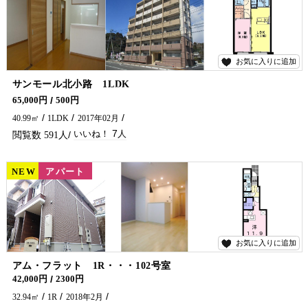
お気に入りに追加
7
サンモール北小路 1LDK
ハイグレード次世代型省エネマンションに空予定です♪ 共用部分・室内の設備も整ったおすすめ物件です！ 延岡市のアパート・マンションのことなら五ヶ瀬不動産へお問合せください🏠✨
65,000円
500円
40.99㎡
1LDK
2017年02月
7
591
NEW
賃貸
アパート
お気に入りに追加
6
アム・フラット 1R・・・102号室
42,000円
2300円
32.94㎡
1R
2018年2月