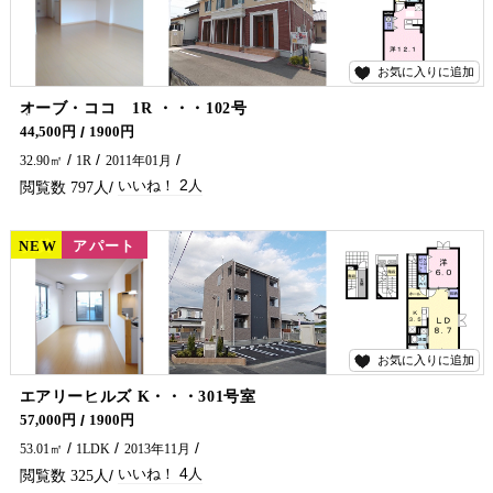
お気に入りに追加
2
オーブ・ココ 1R ・・・102号
延岡インター近く！ アパートをお探しでしたら是非五ヶ瀬不動産へお問合せください🏠✨
44,500円
1900円
32.90㎡
1R
2011年01月
2
797
NEW
賃貸
アパート
お気に入りに追加
4
エアリーヒルズ K・・・301号室
3階角部屋です！ 延岡市でアパート・マンションをお探しでしたら五ヶ瀬不動産へお問合せください♪
57,000円
1900円
53.01㎡
1LDK
2013年11月
4
325