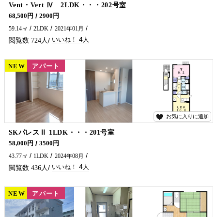
4
Vent・Vert Ⅳ 2LDK・・・202号室
エアコン２台・ガスコンロ付です♪ 延岡市で賃貸アパート・マンションをお探しなら五ヶ瀬不動産へお問合せください🏠✨
68,500円
2900円
59.14㎡
2LDK
2021年01月
4
724
NEW
賃貸
アパート
お気に入りに追加
4
SKパレスⅡ 1LDK・・・201号室
エアコン２台・ガスコンロ・ネット無料付です♪ 延岡市でアパート・マンションをお探しでしたら五ヶ瀬不動産へお問合せください✨
58,000円
3500円
43.77㎡
1LDK
2024年08月
4
436
NEW
賃貸
アパート