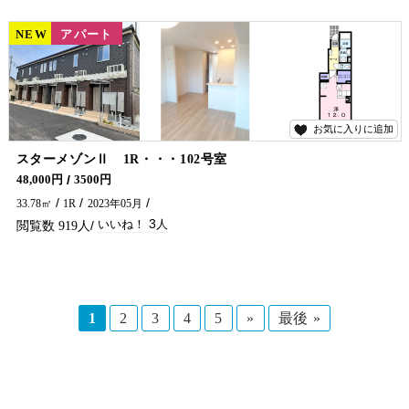
NEW
賃貸
アパート
お気に入りに追加
3
スターメゾンⅡ 1R・・・102号室
単身の方オススメの築浅出ました(*^^*) ネット無料・コンロ・宅配ボックス付きです★ アパートをお探しでしたら是非五ヶ瀬不動産へお問合せください🏠✨
48,000円
3500円
33.78㎡
1R
2023年05月
3
919
1
2
3
4
5
»
最後 »