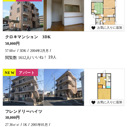
お気に入りに追加
19
クロキマンション 3DK
大人気の地区に鉄筋コンクリートの物件がでました。 ご家族でお引越しをお考えの方にオススメです(^^♪ 延岡市で賃貸物件・アパート・マンションをお探しなら、五ヶ瀬不動産へお問い合わせください！！
58,000円
57.60㎡
3DK
2004年2月月
19
1612
NEW
賃貸
アパート
お気に入りに追加
7
フレンドリーハイツ
学生さん・単身の方におすすめ(*^^*) バス停近くにありますよーー！
38,000円
27.36㎡㎡
1K
2001年01月