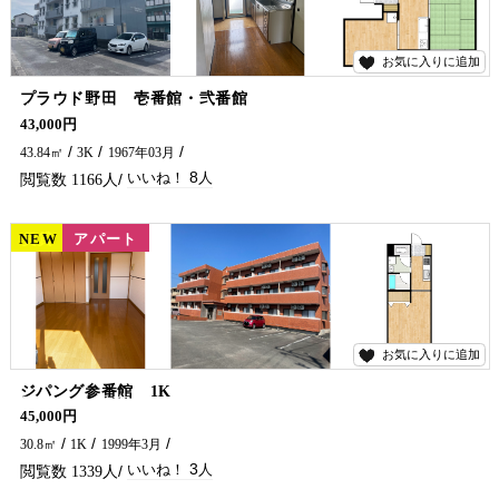
お気に入りに追加
8
プラウド野田 壱番館・弐番館
ペット可物件が出ました!(^^)! ワンちゃんを飼われてる方必見です(^^♪ 延岡市でペットの飼える賃貸物件・アパートをお探しなら、五ヶ瀬不動産へお問い合わせください！！
43,000円
43.84㎡
3K
1967年03月
8
1166
NEW
賃貸
アパート
お気に入りに追加
3
ジパング参番館 1K
日当たり最高(*^-^*) スーパー・コンビニ徒歩圏内の物件がでました！！ ネット無料までついていて至れり尽くせりです(^^♪ お問い合わせは五ヶ瀬不動産まで(^^)/
45,000円
30.8㎡
1K
1999年3月
3
1339