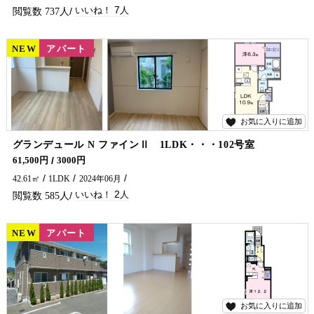
7
737
NEW
賃貸
アパート
お気に入りに追加
2
グランデュール N ファインⅡ 1LDK・・・102号室
インターネット無料・エアコン２台付のペット飼育可能物件です♪ 延岡市でアパート・マンションをお探しでしたら五ヶ瀬不動産へお問合せください！
61,500円
3000円
42.61㎡
1LDK
2024年06月
2
585
NEW
賃貸
アパート
お気に入りに追加