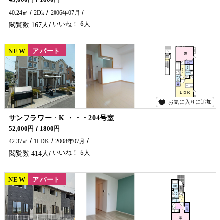
45,000円
1800円
40.24㎡
2Dk
2006年07月
6
167
NEW
賃貸
アパート
お気に入りに追加
5
サンフラワー・K ・・・204号室
アパートをお探しでしたら是非五ヶ瀬不動産へお問合せください🏠✨
52,000円
1800円
42.37㎡
1LDK
2008年07月
5
414
NEW
賃貸
アパート