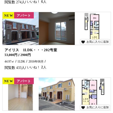
6
274
NEW
賃貸
アパート
お気に入りに追加
2
アイリス 1LDK・・・202号室
53,000円
2900円
44.97㎡
1LDK
2016年08月
2
433
NEW
賃貸
アパート
お気に入りに追加