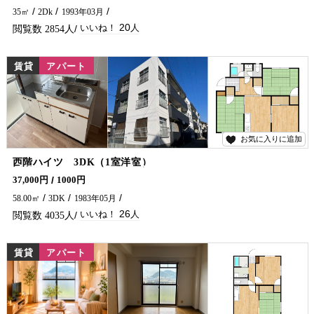
35㎡
2Dk
1993年03月
20
2854
賃貸
アパート
お気に入りに追加
26
西階ハイツ 3DK（1室洋室）
【賃料値下げしました】室内はリフォームを行い、キッチン・トイレ・洗面台は新品です！ 日当たりも良く、倉庫付。さらに流し台に湯沸し器を取付しました。 周辺にはスーパー・コンビニが近く買い物がラクになる、便利な立地です♪ 延岡市のアパートのことなら五ヶ瀬不動産へお問合せください🏠✨
37,000円
1000円
58.00㎡
3DK
1983年05月
26
4035
賃貸
アパート