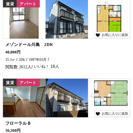
賃貸
アパート
お気に入りに追加
16
メゾンドール川島 2DK
＼敷金・礼金・仲介手数料0円キャンペーン中！／ 静かな住環境で、快適な暮らしを叶える賃貸アパートです。 周辺には小学校が近くにあります。 新婚さんからファミリーまで幅広い方におすすめです！ さらにインターネットも無料でご利用いただけます。 お気軽に五ヶ瀬不動産へお問合せください🏠✨
40,000円
35.3㎡
2Dk
1997年03月
16
2612
賃貸
アパート
お気に入りに追加
20
フローラルＢ
＼敷金・礼金0円キャンペーン中！／ 10号線+お買い物・飲食店も近く、暮らしやすさ◎ 日々の移動も生活もスムーズに！2階角部屋のお部屋を募集中です(^^)/ 是非一度ご内覧いただきたいおすすめのアパートです。 お気軽に五ヶ瀬不動産へお問合せください♪
36,500円