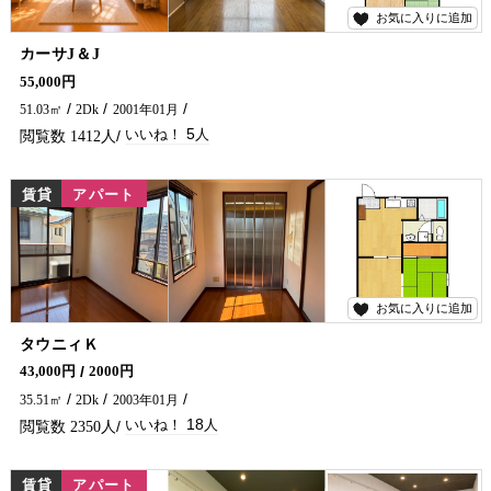
お気に入りに追加
5
カーサJ＆J
室内リフォームをしたお部屋です♪流し台・洗面台の交換とウォシュレットを新設しました。 日当たり、風通しも良く飲み屋街まで歩いて行ける立地。国道へのアクセスも良好です！ ご希望でしたら1階にある倉庫の利用も+3,000円で可能です。 延岡市の賃貸・アパート探しは五ヶ瀬不動産までお問い合わせください🏠✨
55,000円
51.03㎡
2Dk
2001年01月
5
1412
賃貸
アパート
お気に入りに追加
18
タウニィＫ
スーパー・コンビニ・ホームワイドが徒歩圏内！ 毎日のお買い物や急なお買い物にも便利な住環境です。 旭化成勤務の方にもおすすめの立地です♪ 利便性の高い立地で新生活を始めてみませんか✨ 延岡市で賃貸アパートを探しの際は、是非五ヶ瀬不動産へお問い合わせください♪
43,000円
2000円
35.51㎡
2Dk
2003年01月
18
2350
賃貸
アパート