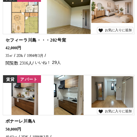
お気に入りに追加
29
セフィーラ川島・・・202号室
静かな場所でゆったり暮らせる2DK。室内リフォーム済、照明付きの明るい洋室で快適生活♪ インターネット無料、冷蔵庫と洗濯機付で引っ越し後すぐに生活をスタートできます！ さらにコンビニは徒歩圏内。初めての一人暮らしや転勤の方にもおすすめの物件です✨ 是非、五ヶ瀬不動産へお問合せください(^^)/
42,000円
35㎡
2Dk
1994年3月
29
2316
賃貸
アパート
お気に入りに追加
27
ボナーレ川島A
＼敷金・礼金・仲介手数料0円キャンペーン中！／ 静かな住環境で、快適な暮らしを叶える賃貸アパートです。 周辺には小学校が近くにあります。 新婚さんからファミリーまで幅広い方におすすめです！ 室内はリフォームを行い、キッチン・トイレ・モニターホン新品です。 さらにインターネットも無料でご利用いただけます。 お気軽に五ヶ瀬不動産へお問合せください🏠✨
50,000円