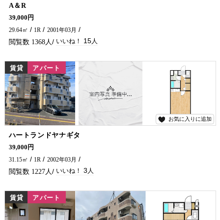
15
A＆R
学生さん・単身の方におすすめのアパートです★ 光インターネット無料、エアコン・ウォシュレットも完備！ コンビニ・スーパー近くにあります(^^)/ 延岡市で賃貸物件・アパートをお探しなら、五ヶ瀬不動産へお問い合わせください！！
39,000円
29.64㎡
1R
2001年03月
15
1368
賃貸
アパート
お気に入りに追加
3
ハートランドヤナギタ
学生さん・単身の方におすすめのアパートです！ 光インターネット無料、女性の方にも安心なオートロック付(^^)/ 近くにはコンビニ・スーパーもあり便利な場所です♪ 延岡市で賃貸物件・アパートをお探しなら、五ヶ瀬不動産へお問い合わせください！！
39,000円
31.15㎡
1R
2002年03月
3
1227
賃貸
アパート