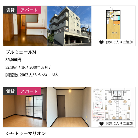
賃貸
アパート
お気に入りに追加
8
プルミエールM
女性限定、学生さんにおすすめのアパートです★ 防犯カメラもつきました♪ インターネット無料、エアコン・ウォシュレットも完備！ バス停近くにあります(^^)/ 延岡市で賃貸物件・アパートをお探しなら、五ヶ瀬不動産へお問い合わせください！！
35,000円
32.19㎡
1R
2000年03月
8
2063
賃貸
アパート
お気に入りに追加
6
シャトゥーマリオン