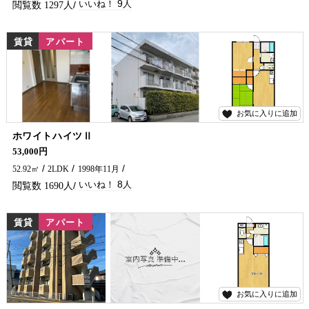
9
1297
賃貸
アパート
お気に入りに追加
8
ホワイトハイツⅡ
コンビニ・ホームワイド・スーパー等近くにあり便利な場所です♪ 延岡市で賃貸物件・アパートをお探しなら、五ヶ瀬不動産へお問い合わせください！！
53,000円
52.92㎡
2LDK
1998年11月
8
1690
賃貸
アパート
お気に入りに追加