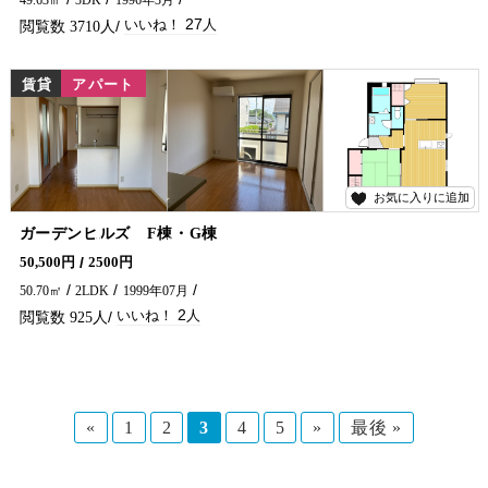
49.63㎡
3DK
1996年3月
27
3710
賃貸
アパート
お気に入りに追加
2
ガーデンヒルズ F棟・G棟
アパート横には公園があり、お子様の遊び場やお散歩コースにも便利な住環境です。 人気のカウンターキッチンを備えた2LDKで、ご家族との会話を楽しみながらお料理ができます♪ 津波浸水想定区域外の立地で、安心して暮らしたい方にもおすすめ。 ファミリーや新婚さんにぴったりのお部屋です！ 延岡市のアパート・マンションのことなら五ヶ瀬不動産へお問合せください✨
50,500円
2500円
50.70㎡
2LDK
1999年07月
2
925
«
1
2
3
4
5
»
最後 »