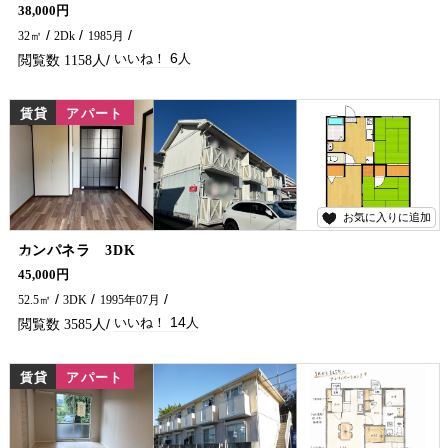
伊達町に単身者向けの物件が出ました！ 南延岡駅まで徒歩圏内で通勤にも便利な立地のため一初めての人暮らしや転勤の方にもおすすめの物件です✨ お買い物はイオンやコンビニへのアクセスもgood！ 延岡市のアパート・マンションのことなら五ヶ瀬不動産にお問い合わせください♪
38,000円
32㎡
2Dk
1985月
6
1158
賃貸
アパート
お気に入りに追加
14
カンパネラ 3DK
買い物も病院も徒歩圏内。大瀬橋を渡れば繁華街、市役所も徒歩で行けないことはない！ さらに夏の風物詩、花火も近くの堤防から見ることができます♪ 駐車場2台目が必要でしたら近隣をご紹介します。是非お問合せください(^^)/
45,000円
52.5㎡
3DK
1995年07月
14
3585
賃貸
アパート