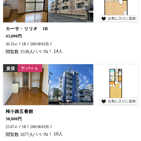
お気に入りに追加
14
カーサ・リリオ 1R
学生さん・単身の方おすすめのアパートです(^^)/ インターネット無料、オートロック付きで女性の方も安心♪ 延岡市で賃貸物件・アパートをお探しなら、五ヶ瀬不動産へお問い合わせください！！
43,000円
30.33㎡
1R
2001年03月
14
1538
賃貸
アパート
お気に入りに追加
10
桜小路五番館
学生さん・単身の方におすすめのアパートです♪ 市役所・コンビニ・繁華街は徒歩圏内にあります(^^)/ 日当たり・風通しもGOOD★ 延岡市でアパート・マンションをお探しなら、五ヶ瀬不動産にお問い合わせください！！
38,000円
25.67㎡
1R
2001年03月
10
1677