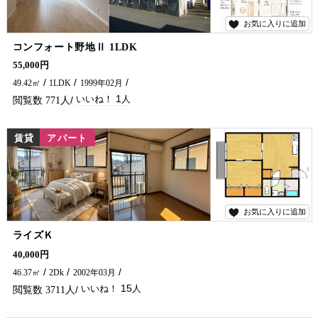
お気に入りに追加
1
コンフォート野地Ⅱ 1LDK
【 室内フルリフォーム 1LDK 】 1Kから1LDKへ生まれ変わりました✨ゆとりのあるLDKで、食事スペースとくつろぎ空間をしっかり確保。 単身者はもちろん、お二人でのご入居にもおすすめです。 完成が待ち遠しい注目のお部屋、内覧予約受付中ですので詳細につきましては五ヶ瀬不動産へお問い合わせください♪
55,000円
49.42㎡
1LDK
1999年02月
1
771
賃貸
アパート
お気に入りに追加
15
ライズＫ
＼初期費用お得なキャンペーン中／敷金・礼金・仲介手数料0円でご入居できます！ 静かな住環境で、快適な暮らしを叶える賃貸アパートです♪ 周辺にはコンビニ・小学校が近くにあります。 おすすめポイントはまず収納たっぷり、全室フローリング、そしてインターネット無料付です！ 初めての一人暮らしの方からファミリーまで幅広い方におすすめ♪ 延岡市でアパートをお探しなら、五ヶ瀬不動産にお問い合わせください！！
40,000円
46.37㎡
2Dk
2002年03月
15
3711