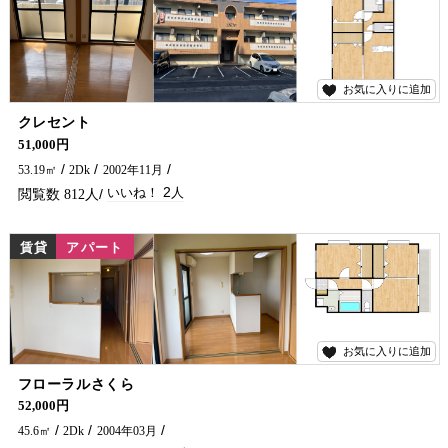
お気に入りに追加
2
クレセント
エアコン付き、インターネット無料、女性の方にも安心なオートロック付き♪ アパートお探しなら五ヶ瀬不動産へお問合せください！
51,000円
53.19㎡
2Dk
2002年11月
2
812
賃貸
アパート
お気に入りに追加
9
フローラルさくら
1LDKとしても使えますよ～！ 延岡市のアパート・マンションについてのお問い合わせは五ケ瀬不動産まで(^^♪
52,000円
45.6㎡
2Dk
2004年03月