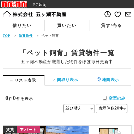
FC延岡
借りたい
買いたい
貸す/売る
TOP
>
賃貸物件
>
ペット飼育
「ペット飼育」賃貸物件一覧
五ヶ瀬不動産が厳選した物件をほぼ毎日更新中
間取り表示
地図表示
リスト表示
0
0
空室のみ
件
件を表示
賃貸
アパート