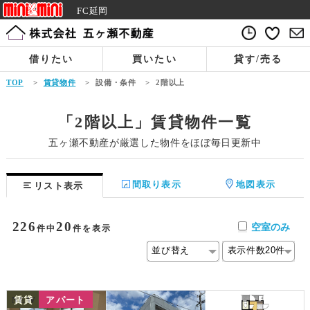
FC延岡
借りたい
買いたい
貸す/売る
TOP
>
賃貸物件
>
設備・条件
>
2階以上
「2階以上」賃貸物件一覧
五ヶ瀬不動産が厳選した物件をほぼ毎日更新中
間取り表示
地図表示
リスト表示
226
20
空室のみ
件中
件を表示
NEW
賃貸
アパート