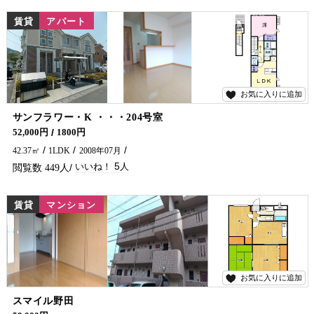
賃貸
アパート
お気に入りに追加
5
サンフラワー・K ・・・204号室
アパートをお探しでしたら是非五ヶ瀬不動産へお問合せください🏠✨
52,000円
1800円
42.37㎡
1LDK
2008年07月
5
449
賃貸
マンション
お気に入りに追加
5
スマイル野田
人気な南方小校区にファミリーおすすめ物件でました！！ コンビニ・延岡ＩＣ近くにあります(^^)/