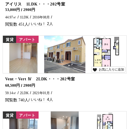
2
アイリス 1LDK・・・202号室
53,000円
2900円
44.97㎡
1LDK
2016年08月
2
451
賃貸
アパート
お気に入りに追加
4
Vent・Vert Ⅳ 2LDK・・・202号室
エアコン２台・ガスコンロ付です♪ 延岡市で賃貸アパート・マンションをお探しなら五ヶ瀬不動産へお問合せください🏠✨
68,500円
2900円
59.14㎡
2LDK
2021年01月
4
740
賃貸
アパート