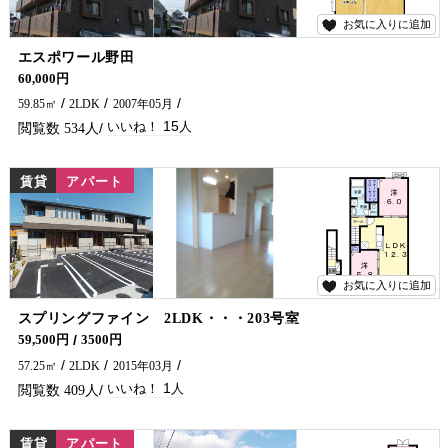
お気に入りに追加
15
エスポワール野田
人気のカウンターキッチン・鉄筋コンクリート造で防音性・断熱性に優れています♪
60,000円
59.85㎡
2LDK
2007年05月
15
534
賃貸
アパート
お気に入りに追加
1
スプリングファイン 2LDK・・・203号室
エアコン２台付です♪ アパートをお探しでしたら是非五ヶ瀬不動産へお問合せください🏠✨
59,500円
3500円
57.25㎡
2LDK
2015年03月
1
409
賃貸
アパート