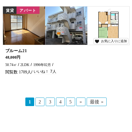
賃貸
アパート
お気に入りに追加
7
ブルーム21
小学校やショッピングセンター、県病院が近く利便性抜群♪2DKの広々空間も魅力です！ 延岡市でアパートをお探しなら、五ヶ瀬不動産にお問い合わせください！！
48,000円
50.74㎡
2LDK
1996年02月
7
1709
1
2
3
4
5
»
最後 »