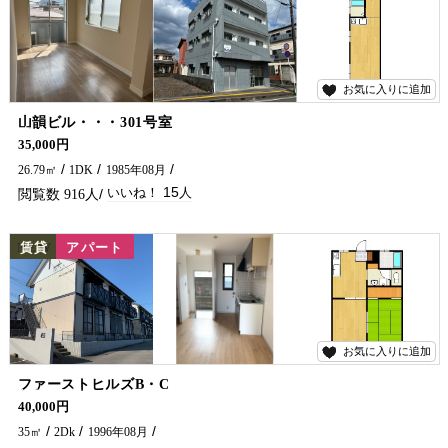
お気に入りに追加
15
山韻ビル・・・301号室
南向きで日当たりgood★ バス停が近く、繁華街も徒歩圏内にあります(*^^*) 初期費用、お家賃もお得な一人暮らしにおすすめのアパートです。
35,000円
26.79㎡
1DK
1985年08月
15
916
NEW
賃貸
アパート
お気に入りに追加
11
ファーストヒルズB・C
初期費用お得！日当たり・風通りも良(^^)/ インターネットも無料です★★ 延岡市のアパートのことなら五ヶ瀬不動産へお問合せください🏠✨
40,000円
35㎡
2Dk
1996年08月