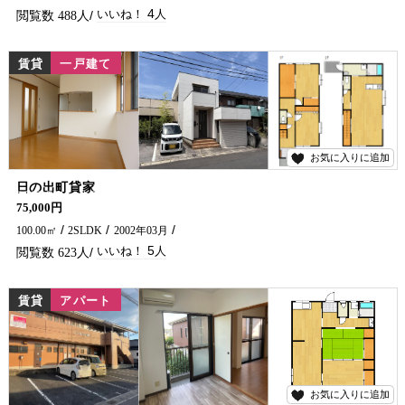
4
488
賃貸
一戸建て
お気に入りに追加
5
日の出町貸家
延岡駅・公園が徒歩圏内にあります♪ うれしい広々ウォークインクローゼット付です(^^)/ 延岡で貸家をお探しなら五ヶ瀬不動産までお問い合わせください♪
75,000円
100.00㎡
2SLDK
2002年03月
5
623
賃貸
アパート
お気に入りに追加