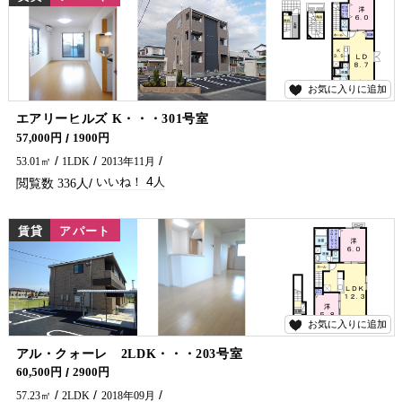
お気に入りに追加
4
エアリーヒルズ K・・・301号室
3階角部屋です！ 延岡市でアパート・マンションをお探しでしたら五ヶ瀬不動産へお問合せください♪
57,000円
1900円
53.01㎡
1LDK
2013年11月
4
336
賃貸
アパート
お気に入りに追加
4
アル・クォーレ 2LDK・・・203号室
2018年築、2LDKのお部屋です！
60,500円
2900円
57.23㎡
2LDK
2018年09月