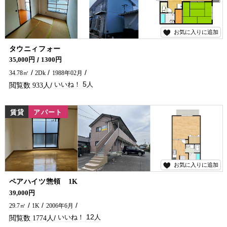
お気に入りに追加
5
タウニィフォー
インターネット無料の2DKです★ スーパー・ディスカウントストア近くにあり便利です(^^♪
35,000円
1300円
34.78㎡
2Dk
1988年02月
5
933
賃貸
アパート
お気に入りに追加
12
ペアハイツ惣領 1K
インターネット無料付★単身の方におすすめのアパートです(^^)/ 延岡市でアパートをお探しなら、五ヶ瀬不動産にお問い合わせください🏠✨
39,000円
29.7㎡
1K
2006年6月
12
1774