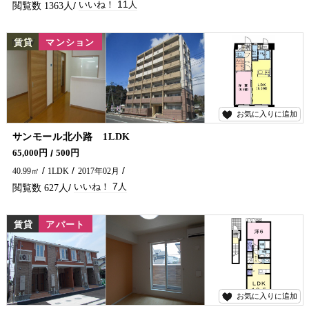
11
1363
NEW
賃貸
マンション
お気に入りに追加
7
サンモール北小路 1LDK
ハイグレード次世代型省エネマンションに空予定です♪ 共用部分・室内の設備も整ったおすすめ物件です！ 延岡市のアパート・マンションのことなら五ヶ瀬不動産へお問合せください🏠✨
65,000円
500円
40.99㎡
1LDK
2017年02月
7
627
賃貸
アパート
お気に入りに追加