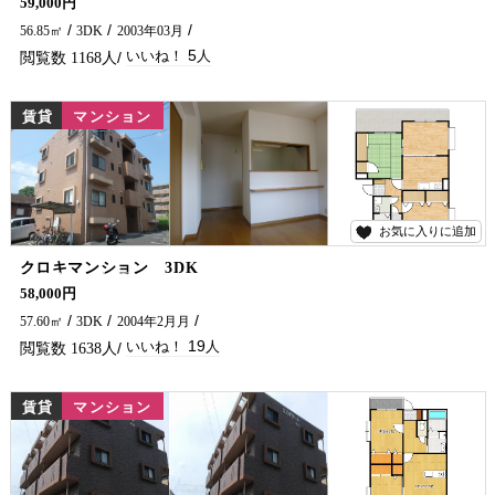
59,000円
56.85㎡
3DK
2003年03月
5
1168
賃貸
マンション
お気に入りに追加
19
クロキマンション 3DK
大人気の地区に鉄筋コンクリートの物件がでました。 ご家族でお引越しをお考えの方にオススメです(^^♪ 延岡市で賃貸物件・アパート・マンションをお探しなら、五ヶ瀬不動産へお問い合わせください！！
58,000円
57.60㎡
3DK
2004年2月月
19
1638
賃貸
マンション