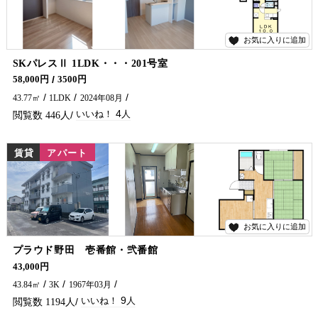
お気に入りに追加
4
SKパレスⅡ 1LDK・・・201号室
エアコン２台・ガスコンロ・ネット無料付です♪ 延岡市でアパート・マンションをお探しでしたら五ヶ瀬不動産へお問合せください✨
58,000円
3500円
43.77㎡
1LDK
2024年08月
4
446
賃貸
アパート
お気に入りに追加
9
プラウド野田 壱番館・弐番館
ペット可物件が出ました!(^^)! ワンちゃんを飼われてる方必見です(^^♪ 延岡市でペットの飼える賃貸物件・アパートをお探しなら、五ヶ瀬不動産へお問い合わせください！！
43,000円
43.84㎡
3K
1967年03月
9
1194