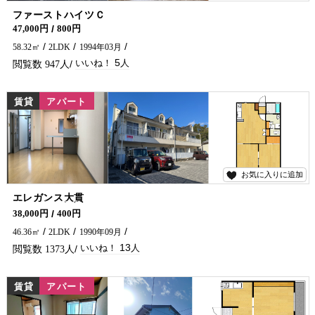
5
ファーストハイツＣ
47,000円
800円
58.32㎡
2LDK
1994年03月
5
947
賃貸
アパート
お気に入りに追加
13
エレガンス大貫
大貫町に日当たり良好の2LDK空予定です★ 延岡市でアパートをお探しなら、五ヶ瀬不動産にお問い合わせください！！
38,000円
400円
46.36㎡
2LDK
1990年09月
13
1373
賃貸
アパート