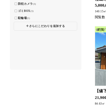
防犯カメラ
(1)
5,000
ゴミBOX
(1)
140.15
駐輪場
(1)
🞣
さらにこだわりを追加する
値下げ
売買
【値
常時内見可能です
21,90
84.63㎡