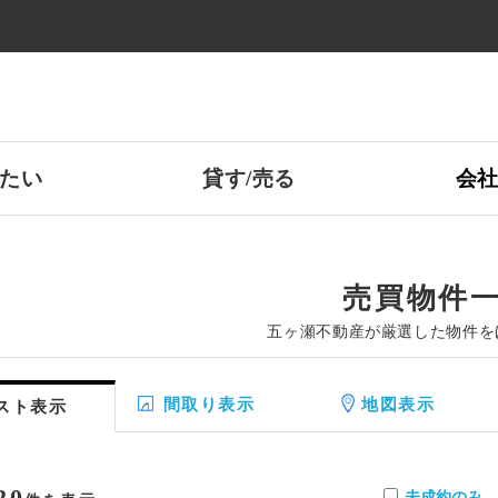
たい
貸す/売る
会
売買物件
五ヶ瀬不動産が厳選した物件を
間取り表示
地図表示
スト表示
20
未成約のみ