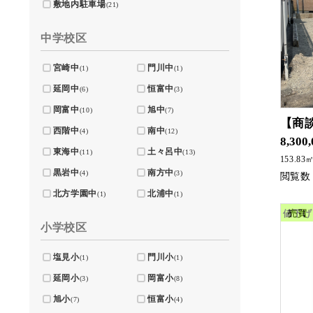
敷地内駐車場
(21)
中学校区
宮崎中
門川中
(1)
(1)
延岡中
恒富中
(6)
(3)
岡富中
旭中
(10)
(7)
【商
西階中
南中
(4)
(12)
8,300
東海中
土々呂中
(11)
(13)
153.83
黒岩中
南方中
(4)
(3)
北方学園中
北浦中
(1)
(1)
値下げ
売買
小学校区
塩見小
門川小
(1)
(1)
延岡小
岡富小
(3)
(8)
旭小
恒富小
(7)
(4)