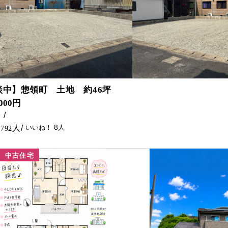
8
談中】惣領町 土地 約46坪
,000円
㎡
8
792
中古住宅