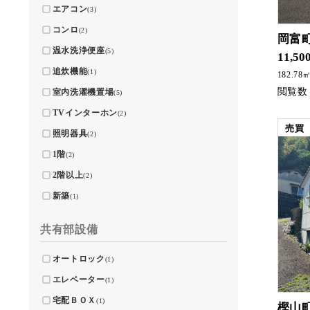
エアコン
(3)
コンロ
(2)
岡富
温水洗浄便座
(5)
11,50
追炊機能
(1)
182.78
室内洗濯機置場
(5)
TVインターホン
(2)
売買
照明器具
(2)
1階
(2)
2階以上
(2)
新築
(1)
共有部設備
オートロック
(1)
エレベーター
(1)
宅配ＢＯＸ
(1)
樫山