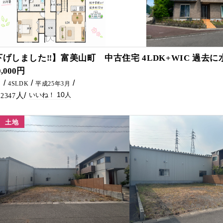
10
下げしました‼】富美山町 中古住宅 4LDK+WIC 過去
0,000円
㎡
4SLDK
平成25年3月
10
2347
土地