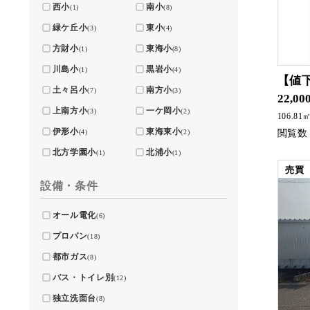
西小
南小
(1)
(8)
緑ケ丘小
東小
(3)
(4)
方財小
東海小
(1)
(8)
川島小
黒岩小
(1)
(4)
【値
土々呂小
南方小
(7)
(3)
22,00
上南方小
一ケ岡小
(3)
(2)
106.81
伊形小
東海東小
(4)
(2)
北方学園小
北浦小
(1)
(1)
売買
設備・条件
オール電化
(6)
プロパン
(18)
都市ガス
(8)
バス・トイレ別
(12)
独立洗面台
(8)