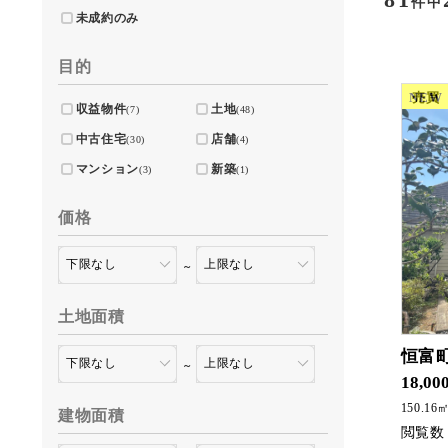
件中
未成約のみ
目的
NEW
売買
収益物件
土地
(7)
(48)
中古住宅
店舗
(30)
(4)
マンション
新築
(3)
(1)
価格
～
土地面積
恒富町
～
18,00
150.16
建物面積