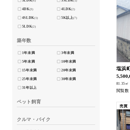
3LDK
3SLDK
(6)
(1)
4DK
4LDK
(3)
(2)
4SLDK
5K以上
(1)
(7)
5LDK
(2)
築年数
1年未満
3年未満
5年未満
10年未満
塩浜
15年未満
20年未満
5,500
25年未満
30年未満
81.35㎡
31年以上
ペット飼育
売買
クルマ・バイク