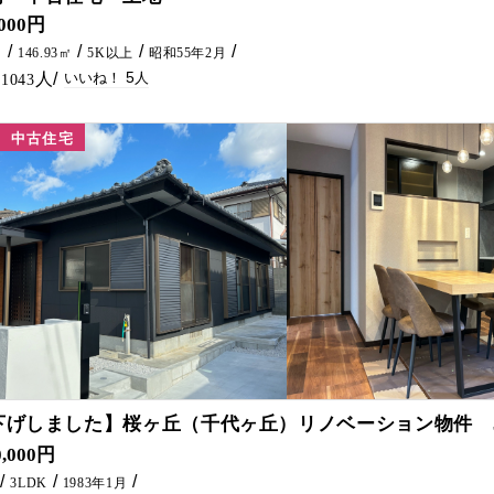
,000円
㎡
146.93㎡
5K以上
昭和55年2月
5
1043
中古住宅
71
下げしました】桜ヶ丘（千代ヶ丘）リノベーション物件 3L
。 御納得頂けるまで、何度でも内見可能です。 必要であれば建物の説明を致しますのでご興味あればお問合せを宜しくお願い致します。 ２０２４年10月 耐震診
0,000円
3LDK
1983年1月