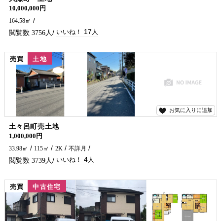
10,000,000円
164.58㎡
17
3756
売買
土地
お気に入りに追加
4
土々呂町売土地
1,000,000円
33.98㎡
115㎡
2K
不詳月
4
3739
売買
中古住宅