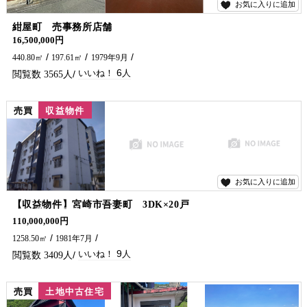
お気に入りに追加
6
紺屋町 売事務所店舗
16,500,000円
440.80㎡
197.61㎡
1979年9月
6
3565
売買
収益物件
お気に入りに追加
9
【収益物件】宮崎市吾妻町 3DK×20戸
20世帯の収益ビルです。2023年に外壁全面塗装済みです。宮崎市街地へはもちろん、小戸之橋が新しくなったので、南部方面へのアクセス良好です。満室時の想定利回り約9％です。 お問合せは、五ヶ瀬不動産までお願い致します。
110,000,000円
1258.50㎡
1981年7月
9
3409
売買
土地中古住宅