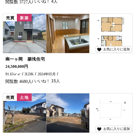
4
3727
売買
新築
お気に入りに追加
15
南一ヶ岡 築浅住宅
人気の一ヶ岡小学校エリアの新築住宅になります。 一ヶ岡小学校まで徒歩7分！！ 駐車場 3台駐車可能！！ 木の温もりを感じる新築住宅となっております！ 随時内覧可能でございます！ お問い合わせは五ヶ瀬不動産まで！
24,500,000円
91.63㎡㎡
3LDK
2024年05月
15
4680
値下げ
売買
土地
お気に入りに追加