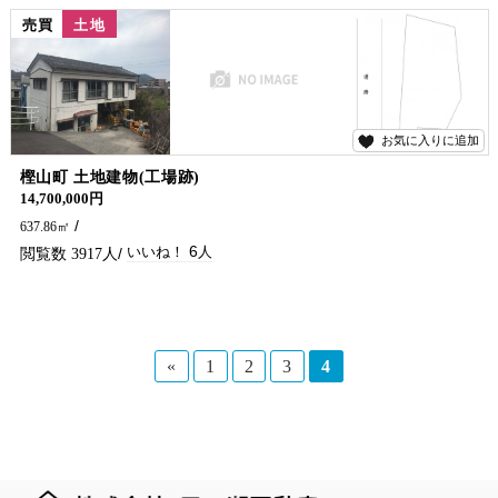
売買
土地
お気に入りに追加
6
樫山町 土地建物(工場跡)
14,700,000円
637.86㎡
6
3917
«
1
2
3
4