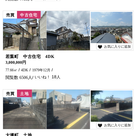
売買
中古住宅
お気に入りに追加
18
若葉町 中古住宅 4DK
3,000,000円
77.66㎡
4DK
1979年12月
18
6506
売買
土地
お気に入りに追加
17
大瀬町 土地