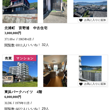
お気に入りに追加
32
北浦町 宮野浦 中古住宅
宮野浦の高台に物件が出ました！！
3,000,000円
371.69㎡
1965年4月
32
6911
売買
マンション
お気に入りに追加
29
東浜パークハイツ 4階
海好きな人にはたまらない物件です！！
6,000,000円
3LDK
1979年11月
29
6022