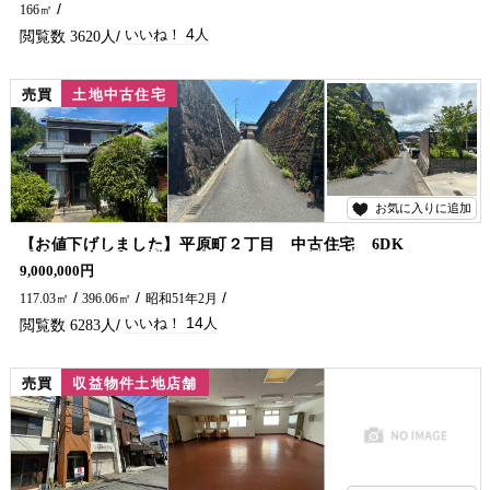
166㎡
4
3620
売買
土地中古住宅
お気に入りに追加
14
【お値下げしました】平原町２丁目 中古住宅 6DK
平原町２丁目の高台に部屋数の多い中古住宅がでました！ ファミリー向けですが、駐車場が1台なのでお庭の改造が必要でしょうか。 まずは内覧から御案内致しますので、お気軽に五ヶ瀬不動産までお問い合わせください。
9,000,000円
117.03㎡
396.06㎡
昭和51年2月
14
6283
売買
収益物件土地店舗