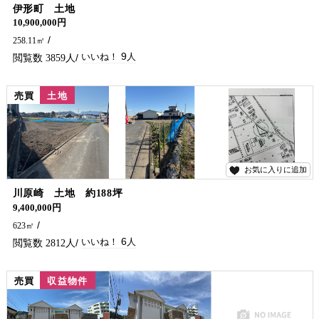
9
伊形町 土地
10,900,000円
258.11㎡
9
3859
売買
土地
お気に入りに追加
6
川原崎 土地 約188坪
3角形の土地ですが、約188坪あるので広々使えます。
9,400,000円
623㎡
6
2812
売買
収益物件