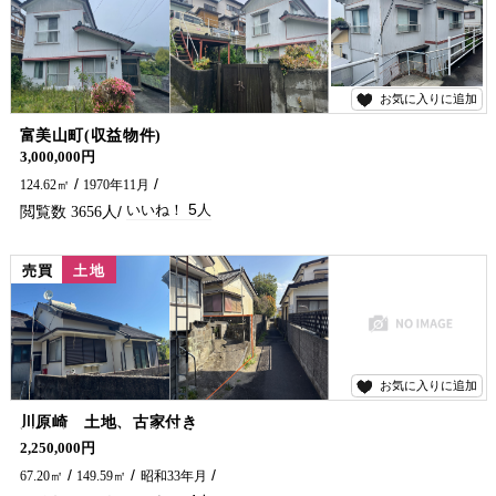
お気に入りに追加
5
富美山町(収益物件)
3,000,000円
124.62㎡
1970年11月
5
3656
売買
土地
お気に入りに追加
4
川原崎 土地、古家付き
現状渡しです。駐車場はありません。 お求めやすいお値段となっております。前面道路は敷地前2mまで二項道路に指定されております。 解体費用は買主様にてご負担をお願い致します。
2,250,000円
67.20㎡
149.59㎡
昭和33年月