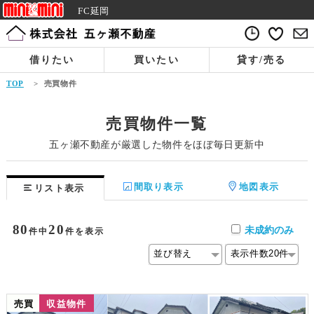
FC延岡
借りたい
買いたい
貸す/売る
TOP
>
売買物件
売買物件一覧
五ヶ瀬不動産が厳選した物件をほぼ毎日更新中
間取り表示
地図表示
リスト表示
80
20
未成約のみ
件中
件を表示
値下げ
売買
収益物件