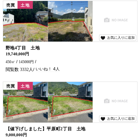
売買
土地
お気に入りに追加
4
野地4丁目 土地
19,740,000円
450㎡
145000円
4
3332
値下げ
売買
土地
お気に入りに追加
4
【値下げしました】平原町2丁目 土地
9,000,000円