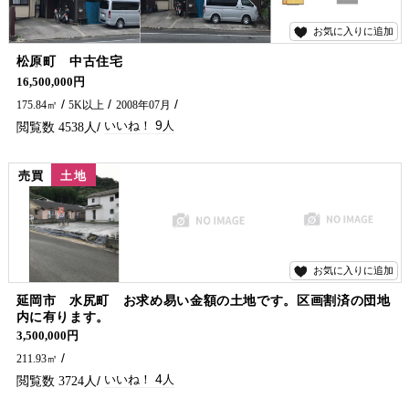
お気に入りに追加
9
松原町 中古住宅
10号線沿いで、小中学校が近くにあります。 各階にバス・トイレ・キッチンがあるので、2世帯で生活ができます。
16,500,000円
175.84㎡
5K以上
2008年07月
9
4538
売買
土地
お気に入りに追加
4
延岡市 水尻町 お求め易い金額の土地です。区画割済の団地
内に有ります。
川・海・山、自然を満喫できます。
3,500,000円
211.93㎡
4
3724